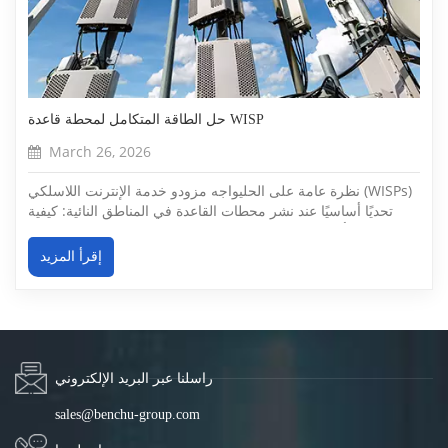
حل الطاقة المتكامل لمحطة قاعدة WISP
March 26, 2026
نظرة عامة على الحليواجه مزودو خدمة الإنترنت اللاسلكي (WISPs)
تحديًا أساسيًا عند نشر محطات القاعدة في المناطق النائية: كيفية
تشغيل أجهزة متعددة بكفاءة عندما لا تتوفر طاقة الشبكة.تتطلب
محطة القاعدة البعيدة النموذجية ما يلي:• أجهزة راديو للربط بالشبكة
إقرأ المزيد
الأساسية• أجهزة راديو نقاط الوصول لخدمة العملاء• كا...
راسلنا عبر البريد الإلكتروني
sales@benchu-group.com