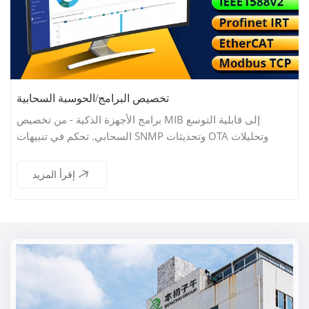
تخصيص البرامج/الحوسبة السحابية
برامج الأجهزة الذكية - من تخصيص MIB إلى قابلية التوسع
السحابي. تحكم في تنبيهات SNMP وتحديثات OTA وتحليلات
الأسطول عبر بوابة السحابة الخاصة بك.
إقرأ المزيد