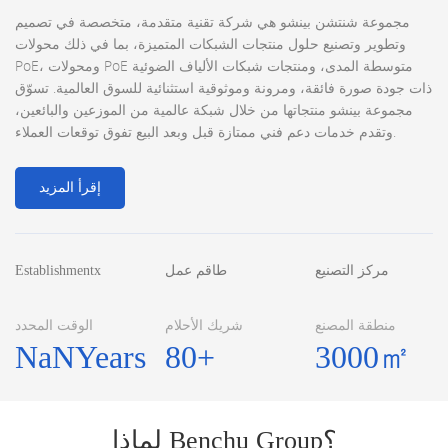
مجموعة شنتشن بينشو هي شركة تقنية متقدمة، متخصصة في تصميم
وتطوير وتصنيع حلول منتجات الشبكات المتميزة، بما في ذلك محولات
PoE، ومحولات PoE متوسطة المدى، ومنتجات شبكات الألياف الضوئية
ذات جودة صورة فائقة، ومرونة وموثوقية استثنائية للسوق العالمية. تسوّق
مجموعة بينشو منتجاتها من خلال شبكة عالمية من الموزعين والبائعين،
وتقدم خدمات دعم فني ممتازة قبل وبعد البيع تفوق توقعات العملاء.
إقرأ المزيد
مركز التصنيع
طاقم عمل
Establishmentx
منطقة المصنع
شريك الأحلام
الوقت المحدد
NaN
Years
80
+
3000
㎡
لماذا Benchu Group؟