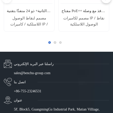
مفتاح PoE++ صناعي غير مُدار بـ 8 منافذ مع وصلة SFP جيجابت (IES7211-8PGE2GF-4BT-DC)
مفتاح جيجابت مُدار من الطبقة الثانية+ ذو 24 منفذًا بتقنية PoE++ مع 4 منافذ SFP كومبو جيجابت (يدعم 90 واط بلوتوث، وميزانية 500 واط) | SP7500-24PGE4GC-4BT-L2M
مصمم لكاميرات IP / نقاط
مصمم لنقاط الوصول
الوصول اللاسلكية
اللاسلكية / كاميرات IP /
هواتف IP / مصابيح LED /
أقفال الأبواب / مكبرات
صوت IP
إقرأ المزيد
إقرأ المزيد
راسلنا عبر البريد الإلكتروني
sales@benchu-group.com
اتصل بنا
+86-755-23246531
عنوان
5F, Block5, GuangmingGu Industrial Park, Matian Villiage,