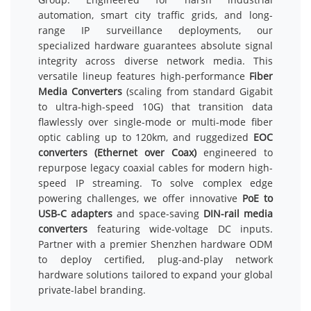
automation, smart city traffic grids, and long-
range IP surveillance deployments, our
specialized hardware guarantees absolute signal
integrity across diverse network media. This
versatile lineup features high-performance
Fiber
Media Converters
(scaling from standard Gigabit
to ultra-high-speed 10G) that transition data
flawlessly over single-mode or multi-mode fiber
optic cabling up to 120km, and ruggedized
EOC
converters (Ethernet over Coax)
engineered to
repurpose legacy coaxial cables for modern high-
speed IP streaming. To solve complex edge
powering challenges, we offer innovative
PoE to
USB-C adapters
and space-saving
DIN-rail media
converters
featuring wide-voltage DC inputs.
Partner with a premier Shenzhen hardware ODM
to deploy certified, plug-and-play network
hardware solutions tailored to expand your global
private-label branding.