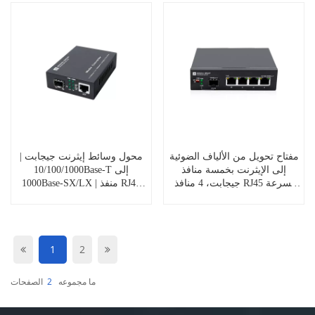
FMC-100-GE
مفتاح تحويل من الألياف الضوئية
محول وسائط إيثرنت جيجابت |
إلى الإيثرنت بخمسة منافذ
10/100/1000Base-T إلى
جيجابت، 4 منافذ RJ45 بسرعة
1000Base-SX/LX | منفذ RJ45
1000 ميجابت/ثانية إلى منفذ SFP
واحد إلى منفذ SFP واحد | غير
واحد بسرعة 1.25 جيجابت/ثانية،
مُدار | FMC-100-GE-SFP
FMC100-4GE1GF-AC
1
2
ما مجموعه
2
الصفحات