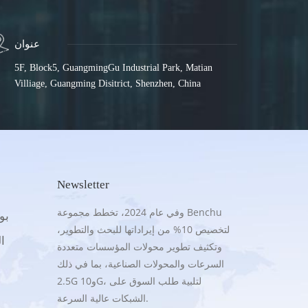
عنوان
5F, Block5, GuangmingGu Industrial Park, Matian
Villiage, Guangming Disitrict, Shenzhen, China
Newsletter
وفي عام 2024، تخطط مجموعة Benchu
.5G
لتخصيص 10% من إيراداتها للبحث والتطوير،
16
وتكثيف تطوير محولات المؤسسات متعددة
السرعات والمحولات الصناعية، بما في ذلك
2.5G و10G، لتلبية طلب السوق على
الشبكات عالية السرعة.