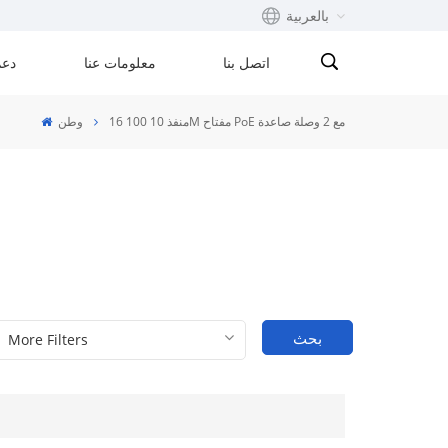
بالعربية
اتصل بنا
معلومات عنا
دعم
English
16 منفذ 10 100M مفتاح PoE مع 2 وصلة صاعدة
وطن
Français
русский
Español
Português
بحث
بالعربية