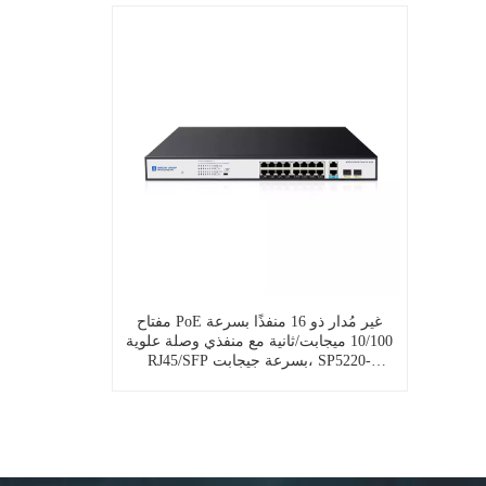
مفتاح PoE غير مُدار ذو 16 منفذًا بسرعة
10/100 ميجابت/ثانية مع منفذي وصلة علوية
RJ45/SFP بسرعة جيجابت، SP5220-
16PFE2GC