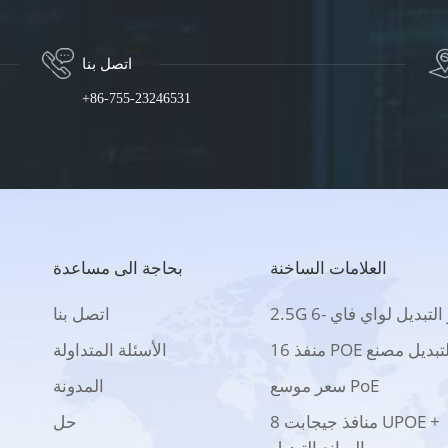
اتصل بنا
+86-755-23246531
العلامات الساخنة
بحاجة الى مساعدة
2 بو التبديل لواي فاي -6
اتصل بنا
 منفذ POE التبديل مصنع
الأسئلة المتداولة
سعر موسع PoE
المدونة
8 منافذ جيجابت UPOE +
حل
الصانع التبديل