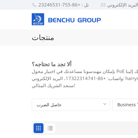
تل : +86-755-23246531
منتجات
ألا تجد ما تحتاجه؟
harry@benchu-grou
سنجد الشريك المثالي!