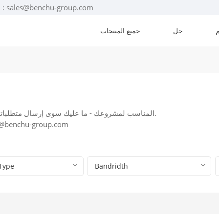
البريد الإلكتروني : sales@benchu-group.com
حل
جميع المنتجات
بإمكان مهندسونا مساعدتك في اختيار محول PoE المناسب لمشروعك - ما عليك سوى إرسال متطلباتك إلينا.
واتساب: +86-17322314741، البريد الإلكتروني: p.com