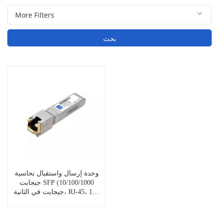
بحث
وحدة إرسال واستقبال نحاسية
جيجابت SFP (10/100/1000
جيجابت في الثانية، RJ-45، 100
متر) SFP-1G-RJ45