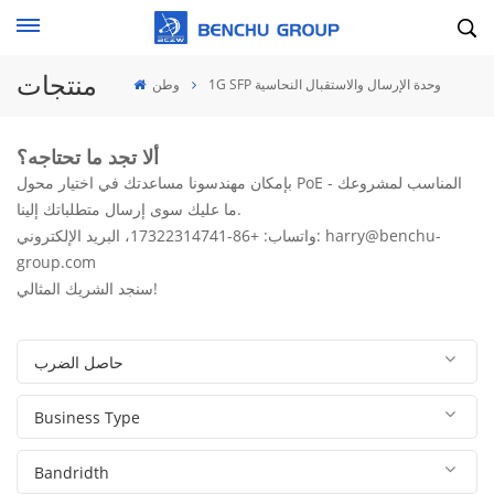
منتجات
1G SFP وحدة الإرسال والاستقبال النحاسية
وطن
ألا تجد ما تحتاجه؟
بإمكان مهندسونا مساعدتك في اختيار محول PoE المناسب لمشروعك -
ما عليك سوى إرسال متطلباتك إلينا.
واتساب: +86-17322314741، البريد الإلكتروني: harry@benchu-
group.com
سنجد الشريك المثالي!