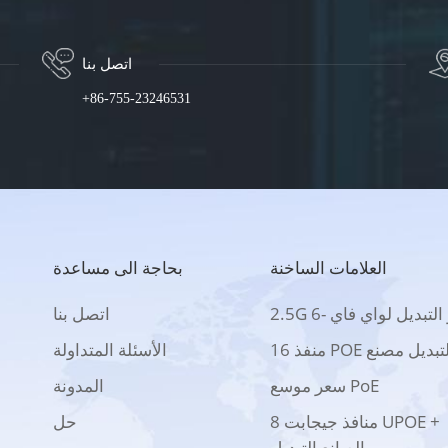
اتصل بنا
+86-755-23246531
العلامات الساخنة
بحاجة الى مساعدة
2 بو التبديل لواي فاي -6
اتصل بنا
 منفذ POE التبديل مصنع
الأسئلة المتداولة
سعر موسع PoE
المدونة
8 منافذ جيجابت UPOE +
حل
الصانع التبديل