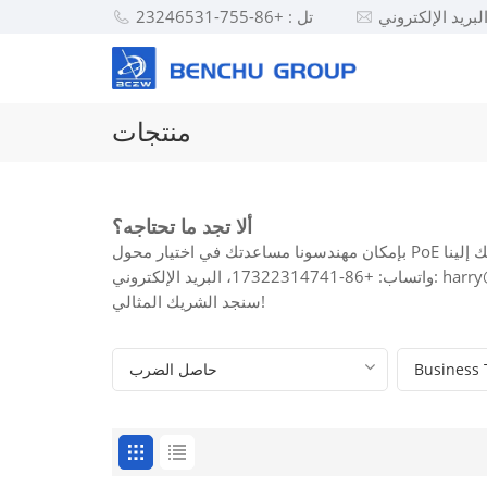
تل : +86-755-23246531
منتجات
ألا تجد ما تحتاجه؟
harry@benchu-grou
سنجد الشريك المثالي!