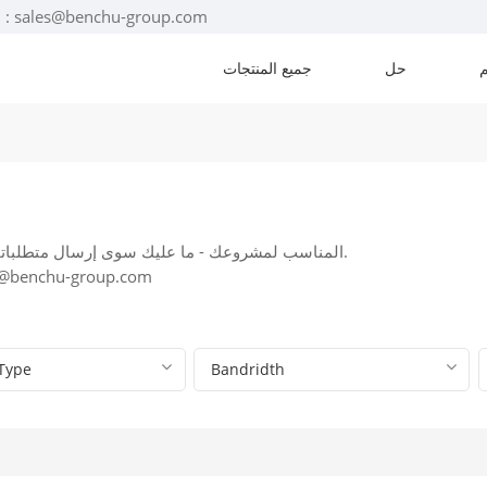
البريد الإلكتروني : sales@benchu-group.com
حل
جميع المنتجات
بإمكان مهندسونا مساعدتك في اختيار محول PoE المناسب لمشروعك - ما عليك سوى إرسال متطلباتك إلينا.
واتساب: +86-17322314741، البريد الإلكتروني: p.com