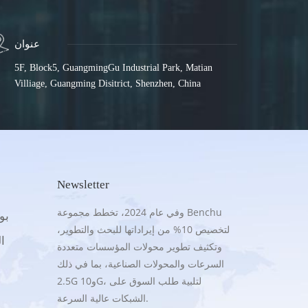
عنوان
5F, Block5, GuangmingGu Industrial Park, Matian
Villiage, Guangming Disitrict, Shenzhen, China
Newsletter
وفي عام 2024، تخطط مجموعة Benchu
.5G
لتخصيص 10% من إيراداتها للبحث والتطوير،
16
وتكثيف تطوير محولات المؤسسات متعددة
السرعات والمحولات الصناعية، بما في ذلك
2.5G و10G، لتلبية طلب السوق على
الشبكات عالية السرعة.