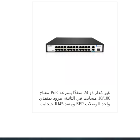
مفتاح PoE غير مُدار ذو 24 منفذًا بسرعة
10/100 ميجابت في الثانية، مزود بمنفذي
جيجابت RJ45 ومنفذ SFP واحد للوصلات
الصاعدة، SP5210-24PFE2GE1GF