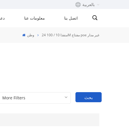
بالعربية
اتصل بنا
معلومات عنا
دعم
English
24 منفذا 10 / 100M مفتاح poe غير مدار
وطن
Français
русский
Español
Português
بحث
بالعربية