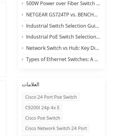
500W Power over Fiber Switch Deployment Guide
NETGEAR GS724TP vs. BENCHU SP6500-24PGE2GF: 24-Port PoE Switch Comparison
Industrial Switch Selection Guide for DIN-Rail and Rackmount Applications
Industrial PoE Switch Selection Guide: Outdoor Deployment & Reliability Insights
Network Switch vs Hub: Key Differences, Performance Comparison & Industrial Applications
Types of Ethernet Switches: A B2B Engineering & Buyer Guide
العلامات
Cisco 24 Port Poe Switch
C9200l 24p 4x E
Cisco Poe Switch
Cisco Network Switch 24 Port