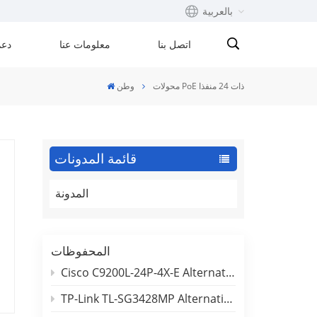
بالعربية
اتصل بنا
معلومات عنا
دعم
English
محولات PoE ذات 24 منفذا
وطن
Français
русский
قائمة المدونات
Español
المدونة
Português
بالعربية
المحفوظات
Cisco C9200L-24P-4X-E Alternative: 24-Port PoE Switch Comparison (BENCHU SP7500-24PGE4TF-L3M)
TP-Link TL-SG3428MP Alternative: 24-Port Gigabit L2+ Managed PoE Switch Comparison (BENCHU SP7500-24PGE4GC-L2M)