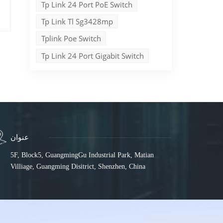
Tp Link 24 Port PoE Switch
Tp Link Tl Sg3428mp
Tplink Poe Switch
Tp Link 24 Port Gigabit Switch
عنوان
5F, Block5, GuangmingGu Industrial Park, Matian
Villiage, Guangming Disitrict, Shenzhen, China