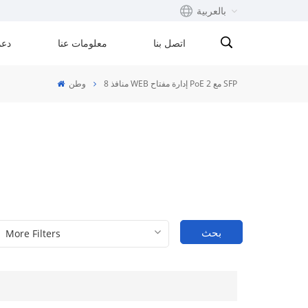
بالعربية
اتصل بنا
معلومات عنا
دعم
English
8 منافذ WEB إدارة مفتاح PoE مع 2 SFP
وطن
Français
русский
Español
Português
بحث
بالعربية