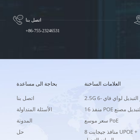
اتصل بنا
+86-755-23246531
العلامات الساخنة
بحاجة الى مساعدة
2 بو التبديل لواي فاي -6
اتصل بنا
 منفذ POE التبديل مصنع
الأسئلة المتداولة
سعر موسع PoE
المدونة
8 منافذ جيجابت UPOE +
حل
الصانع التبديل