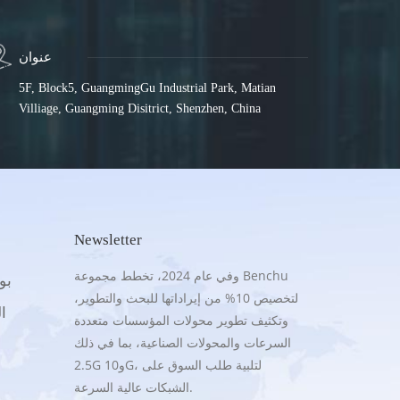
عنوان
5F, Block5, GuangmingGu Industrial Park, Matian
Villiage, Guangming Disitrict, Shenzhen, China
Newsletter
وفي عام 2024، تخطط مجموعة Benchu
.5G
لتخصيص 10% من إيراداتها للبحث والتطوير،
16
وتكثيف تطوير محولات المؤسسات متعددة
السرعات والمحولات الصناعية، بما في ذلك
2.5G و10G، لتلبية طلب السوق على
الشبكات عالية السرعة.