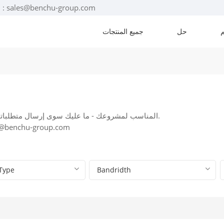
البريد الإلكتروني : sales@benchu-group.com
حل
جميع المنتجات
بإمكان مهندسونا مساعدتك في اختيار محول PoE المناسب لمشروعك - ما عليك سوى إرسال متطلباتك إلينا.
واتساب: +86-17322314741، البريد الإلكتروني: p.com