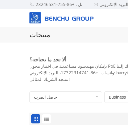
تل : +86-755-23246531
منتجات
ألا تجد ما تحتاجه؟
harry@benchu-grou
سنجد الشريك المثالي!