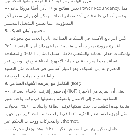
المرور الهامة ومراقبة أداء الشبكة وأمانها المحسنين.
--- بعض
مفاتيح بو ++
يأتي أيضًا مزودًا بدعم Power Redundancy، مما
يضمن أنه في حالة فشل أحد مصادر الطاقة، يمكن أن يتولى مصدر آخر
المسؤولية، مما يضمن التشغيل المستمر.
8. تحسين أمان الشبكة:
--- الأمن أمر بالغ الأهمية في الشبكات الصناعية. تأتي العديد من محولات
PoE++ المُدارة مزودة بميزات أمان متقدمة، بما في ذلك أمان المنفذ
والمصادقة (على سبيل المثال، 802.1X) وإمكانيات جدار الحماية والتشفير.
تساعد هذه الميزات على حماية الأجهزة الصناعية ومنع الوصول غير
المصرح به إلى الشبكة، وهو اعتبار أساسي في صناعات مثل التصنيع
والطاقة والخدمات اللوجستية.
9. التكامل مع إنترنت الأشياء الصناعي (IIoT):
--- إن ظهور إنترنت الأشياء الصناعي (IIoT) يعني أن المزيد من الأجهزة
الصناعية تحتاج إلى الاتصال بالشبكة وتشغيلها في وقت واحد. تعتبر
محولات PoE++ مثالية لهذه التطبيقات، حيث يمكنها توفير الطاقة والبيانات
في الوقت نفسه لعدد كبير من أجهزة IIoT، مثل أجهزة الاستشعار الذكية
والمحركات ووحدات التحكم عبر Ethernet.
--- وهذا يجعل محولات PoE++ عامل تمكين رئيسي للمصانع الذكية