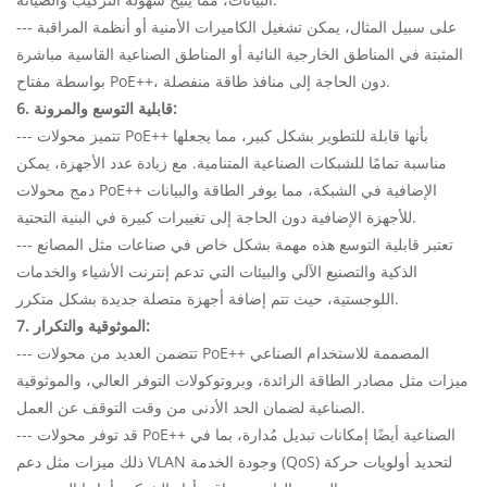
--- على سبيل المثال، يمكن تشغيل الكاميرات الأمنية أو أنظمة المراقبة
المثبتة في المناطق الخارجية النائية أو المناطق الصناعية القاسية مباشرة
بواسطة مفتاح PoE++، دون الحاجة إلى منافذ طاقة منفصلة.
6. قابلية التوسع والمرونة:
--- تتميز محولات PoE++ بأنها قابلة للتطوير بشكل كبير، مما يجعلها
مناسبة تمامًا للشبكات الصناعية المتنامية. مع زيادة عدد الأجهزة، يمكن
دمج محولات PoE++ الإضافية في الشبكة، مما يوفر الطاقة والبيانات
للأجهزة الإضافية دون الحاجة إلى تغييرات كبيرة في البنية التحتية.
--- تعتبر قابلية التوسع هذه مهمة بشكل خاص في صناعات مثل المصانع
الذكية والتصنيع الآلي والبيئات التي تدعم إنترنت الأشياء والخدمات
اللوجستية، حيث تتم إضافة أجهزة متصلة جديدة بشكل متكرر.
7. الموثوقية والتكرار:
--- تتضمن العديد من محولات PoE++ المصممة للاستخدام الصناعي
ميزات مثل مصادر الطاقة الزائدة، وبروتوكولات التوفر العالي، والموثوقية
الصناعية لضمان الحد الأدنى من وقت التوقف عن العمل.
--- قد توفر محولات PoE++ الصناعية أيضًا إمكانات تبديل مُدارة، بما في
ذلك ميزات مثل دعم VLAN وجودة الخدمة (QoS) لتحديد أولويات حركة