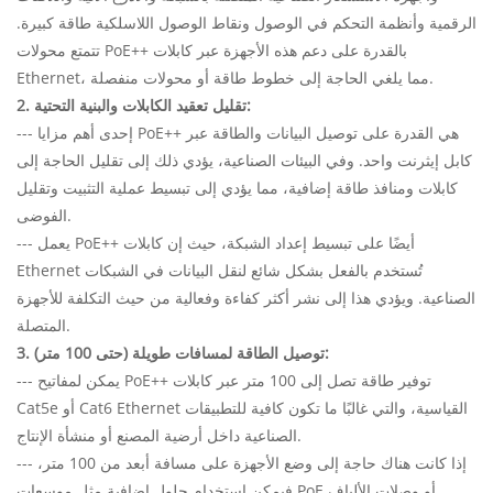
الرقمية وأنظمة التحكم في الوصول ونقاط الوصول اللاسلكية طاقة كبيرة.
تتمتع محولات PoE++ بالقدرة على دعم هذه الأجهزة عبر كابلات
Ethernet، مما يلغي الحاجة إلى خطوط طاقة أو محولات منفصلة.
2. تقليل تعقيد الكابلات والبنية التحتية:
--- إحدى أهم مزايا PoE++ هي القدرة على توصيل البيانات والطاقة عبر
كابل إيثرنت واحد. وفي البيئات الصناعية، يؤدي ذلك إلى تقليل الحاجة إلى
كابلات ومنافذ طاقة إضافية، مما يؤدي إلى تبسيط عملية التثبيت وتقليل
الفوضى.
--- يعمل PoE++ أيضًا على تبسيط إعداد الشبكة، حيث إن كابلات
Ethernet تُستخدم بالفعل بشكل شائع لنقل البيانات في الشبكات
الصناعية. ويؤدي هذا إلى نشر أكثر كفاءة وفعالية من حيث التكلفة للأجهزة
المتصلة.
3. توصيل الطاقة لمسافات طويلة (حتى 100 متر):
--- يمكن لمفاتيح PoE++ توفير طاقة تصل إلى 100 متر عبر كابلات
Cat5e أو Cat6 Ethernet القياسية، والتي غالبًا ما تكون كافية للتطبيقات
الصناعية داخل أرضية المصنع أو منشأة الإنتاج.
--- إذا كانت هناك حاجة إلى وضع الأجهزة على مسافة أبعد من 100 متر،
فيمكن استخدام حلول إضافية مثل موسعات PoE أو وصلات الألياف