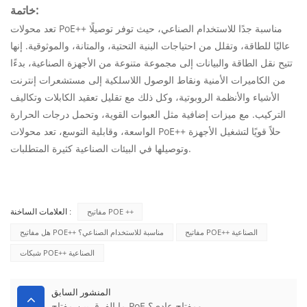
خاتمة:
تعد محولات PoE++ مناسبة جدًا للاستخدام الصناعي، حيث توفر توصيلًا
عاليًا للطاقة، وتقلل من احتياجات البنية التحتية، والمتانة، والموثوقية. إنها
تتيح نقل الطاقة والبيانات إلى مجموعة متنوعة من الأجهزة الصناعية، بدءًا
من الكاميرات الأمنية ونقاط الوصول اللاسلكية إلى مستشعرات إنترنت
الأشياء والأنظمة الروبوتية، وكل ذلك مع تقليل تعقيد الكابلات وتكاليف
التركيب. مع ميزات إضافية مثل العبوات القوية، وتحمل درجات الحرارة
الواسعة، وقابلية التوسع، تعد محولات PoE++ حلاً قويًا لتشغيل الأجهزة
وتوصيلها في البيئات الصناعية كثيرة المتطلبات.
مفاتيح POE ++
العلامات الساخنة :
مفاتيح POE++ الصناعية
هل مفاتيح POE++ مناسبة للاستخدام الصناعي؟
شبكات POE++ الصناعية
المنشور السابق
ما الفرق بين مفتاح PoE ومفتاح عادي؟