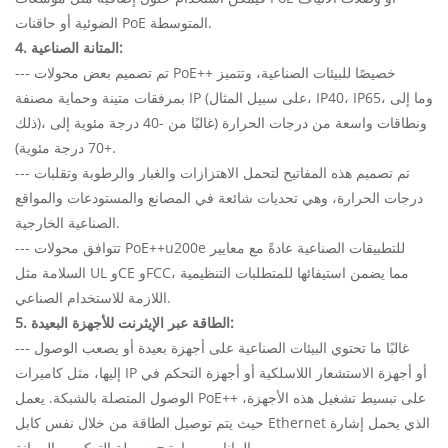
الضوئية أو حاقنات PoE المتوسطة.
4. المتانة الصناعية:
--- تم تصميم بعض محولات PoE++ خصيصًا للبيئات الصناعية، وتتميز
بمرفقات متينة وحماية مصنفة IP (على سبيل المثال، IP40، IP65، وما إلى
ذلك)، ونطاقات واسعة من درجات الحرارة (غالبًا من -40 درجة مئوية إلى
+70 درجة مئوية).
--- تم تصميم هذه المفاتيح لتحمل الاهتزازات والغبار والرطوبة وتقلبات
درجات الحرارة، وهي تحديات شائعة في المصانع والمستودعات والمواقع
الصناعية الخارجية.
--- تتوافق محولات PoE++u200e للتطبيقات الصناعية عادةً مع معايير
السلامة مثل UL وCE وFCC، مما يضمن استيفائها للمتطلبات التنظيمية
اللازمة للاستخدام الصناعي.
5. الطاقة عبر الإيثرنت للأجهزة البعيدة:
--- غالبًا ما تحتوي البيئات الصناعية على أجهزة بعيدة أو يصعب الوصول
إليها، مثل كاميرات IP أو أجهزة الاستشعار اللاسلكية أو أجهزة التحكم في
الوصول المتصلة بالشبكة. يعمل PoE++ على تبسيط تشغيل هذه الأجهزة،
حيث يتم توصيل الطاقة من خلال نفس كابل Ethernet الذي يحمل إشارة
البيانات، مما يتيح سهولة التركيب والصيانة.