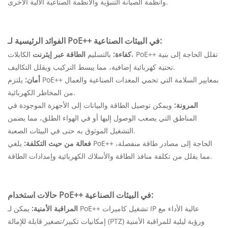
وأنظمة الصيانة التنبؤية والأنظمة الصناعية الآلية الأخرى.
الفوائد الرئيسية لـ PoE++ في البيئات الصناعية:
كفاءة:
بالتسليم
الطاقة عبر إيثرنت
الكابلات، PoE++ تقلل الحاجة إلى بنية
تحتية كهربائية إضافية، مما يبسط التركيب ويقلل التكاليف.
أمان:
يلتزم PoE++ بمعايير السلامة التي تحمي المعدات الصناعية والعمال
من المخاطر الكهربائية.
المرونة:
ويمكن توصيل الطاقة والبيانات إلى الأجهزة الموجودة في
المناطق التي يصعب الوصول إليها أو في الهواء الطلق، مما يضمن
التشغيل الموثوق به حتى في البيئات الصعبة.
فعالة من حيث التكلفة:
يلغي PoE++ الحاجة إلى مصادر طاقة منفصلة،
مما يقلل من تكلفة منافذ الطاقة والأسلاك الكهربائية وإمدادات الطاقة.
حالات استخدام PoE++ في البيئات الصناعية:
المراقبة الأمنية:
يمكن لـ PoE++ تشغيل كاميرات IP عالية الأداء مع
إمكانيات تكبير/تصغير قابلة للإمالة (PTZ) ورؤية ليلية للمراقبة الأمنية