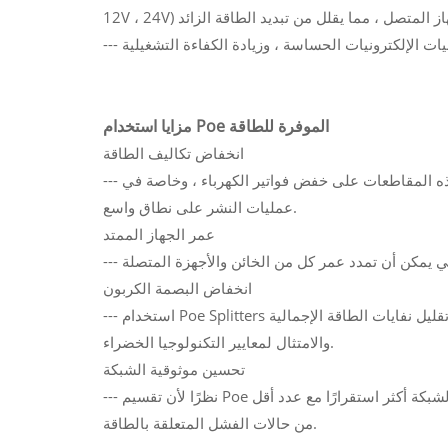
مزايا استخدام Poe الموفرة للطاقة
انخفاض تكاليف الطاقة
--- من خلال تحسين كفاءة تحويل الطاقة وتقليل استهلاك الخمول ، تساعد هذه المقاطعات على خفض فواتير الكهرباء ، وخاصة في
عمليات النشر على نطاق واسع.
عمر الجهاز الممتد
انخفاض البصمة الكربون
--- استخدام Poe Splitters الموفرة للطاقة يساعد المؤسسات على تحقيق أهداف الاستدامة من خلال تقليل نفايات الطاقة الإجمالية
والامتثال لمعايير التكنولوجيا الخضراء.
تحسين موثوقية الشبكة
--- نظرًا لأن تقسيم Poe الفعالين يولدون حرارة أقل ويستهلكون طاقة أقل ، فهي تسهم في بنية تحتية لشبكة أكثر استقرارًا مع عدد أقل
من حالات الفشل المتعلقة بالطاقة.