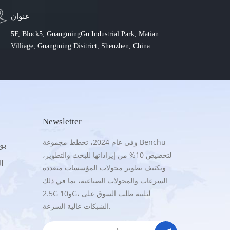
عنوان
5F, Block5, GuangmingGu Industrial Park, Matian
Villiage, Guangming Disitrict, Shenzhen, China
Newsletter
وفي عام 2024، تخطط مجموعة Benchu
.5G
لتخصيص 10% من إيراداتها للبحث والتطوير،
16
وتكثيف تطوير محولات المؤسسات متعددة
السرعات والمحولات الصناعية، بما في ذلك
2.5G و10G، لتلبية طلب السوق على
الشبكات عالية السرعة.