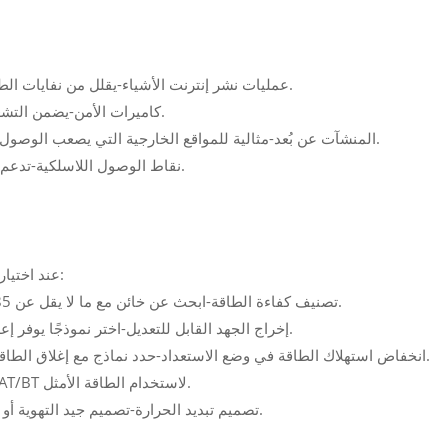
--- عمليات نشر إنترنت الأشياء-يقلل من نفايات الطاقة عند توصيل أجهزة إنترنت الأشياء منخفضة الطاقة.
--- كاميرات الأمن-يضمن التشغيل الفعال للكاميرات غير بوي مع تقليل توليد الحرارة.
--- المنشآت عن بُعد-مثالية للمواقع الخارجية التي يصعب الوصول إليها حيث يكون الحفاظ على الطاقة أمرًا بالغ الأهمية.
--- نقاط الوصول اللاسلكية-تدعم الشبكات الموفرة للطاقة مع تحسين استخدام الطاقة.
مع وضع كفاءة الطاقة في الاعتبار ، فكر في:
عند اختيار
--- تصنيف كفاءة الطاقة-ابحث عن خائن مع ما لا يقل عن 85 ٪ -90 ٪ كفاءة لضمان الحد الأدنى من فقدان الطاقة.
--- إخراج الجهد القابل للتعديل-اختر نموذجًا يوفر إعدادات الجهد المتعددة لتجنب الإفراط في عمل جهازك.
--- انخفاض استهلاك الطاقة في وضع الاستعداد-حدد نماذج مع إغلاق الطاقة التلقائية لتوفير الطاقة عندما لا تكون قيد الاستخدام.
--- الامتثال للمعايير-تأكد من دعم الخائن IEEE 802.3AF/AT/BT لاستخدام الطاقة الأمثل.
--- تصميم تبديد الحرارة-تصميم جيد التهوية أو كفاءة الحرارة يمنع ارتفاع درجة الحرارة ويحسن الأداء.