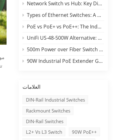
Network Switch vs Hub: Key Differences, Performance Comparison & Industrial Applications
Types of Ethernet Switches: A B2B Engineering & Buyer Guide
PoE vs PoE+ vs PoE++: The Industrial Edge Selection Guide
UniFi US-48-500W Alternative: Benchu 48-Port Switch Comparison
500m Power over Fiber Switch Campus Backbone Guide
90W Industrial PoE Extender Guide for Long-Distance Outdoor Networks
تت
العلامات
DIN-Rail Industrial Switches
Rackmount Switches
DIN-Rail Switches
L2+ Vs L3 Switch
90W PoE++