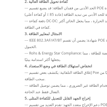
2. كفاءة تحويل الطاقة العالية
--- الحد الأدنى من فقدان الطاقة: قد يضيع تقسيم POE التقليدية الطاقة أثناء تحويل التيار المستمر ، ولكن يتم تحسين نماذج الكفاءة
--- دفعة كفاءة DC-DC: تضمن المنظمون المتقدمون أن يتم تحويل الطاقة مع الحد الأدنى من توليد الحرارة ، مما يجعل الخائن أكثر
كفاءة في الطاقة.
3. الامتثال لمعايير الطاقة
--- IEEE 802.3AF/AT/BT شهادة: يضمن أن تقسم POE يتوافق مع معايير كفاءة الطاقة في الصناعة ، مما يقلل من استهلاك الطاقة
الخمول.
--- Rohs & Energy Star Compliance: تم تصميم بعض المقاطعات بمواد صديقة للبيئة وأنماط الاستعداد المنخفضة للطاقة ، مما
يجعلها أكثر استدامة بيئيًا.
4. انخفاض استهلاك الطاقة في وضع الاستعداد
--- إغلاق الطاقة التلقائية: يكتشف بعض تقسيم Poe المتقدم عند إيقاف تشغيل جهاز متصل أو في وضع الاستعداد ويقلل تلقائيًا من
سحب الطاقة.
--- شرائح لتوفير الطاقة: تقلل من وحدات التحكم الذكية المتكاملة من استخدام الطاقة غير الضروري ، مما يضمن توصيل الطاقة
الفعال فقط عند الحاجة.
5. إخراج الجهد القابل للتعديل للكفاءة المثلى
--- دعم الإخراج متعدد الجهد: تقدم العديد من تقسيم POE الموفرة للطاقة فولتية إخراج قابلة للتعديل (على سبيل المثال ، 5V ، 9V ،