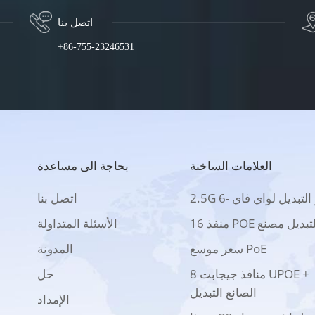
اتصل بنا
+86-755-23246531
العلامات الساخنة
بحاجة الى مساعدة
2 بو التبديل لواي فاي -6
اتصل بنا
 منفذ POE التبديل مصنع
الأسئلة المتداولة
سعر موسع PoE
المدونة
8 منافذ جيجابت UPOE +
حل
الصانع التبديل
الإمداد