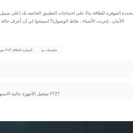
الأمان ، إنترنت الأشياء ، نقاط الوصول)؟ اسمحوا لي أن أعرف حالة الاستخدام الخاصة بك ، ويمكنني تقديم اقتراحات مصممة!
مقسمات بو
موزعات PoE الموفرة للطاقة
هل يمكن لأجهزة تقسيم PoE تشغيل الأجهزة عالية الاستهلاك مثل كاميرات PTZ؟