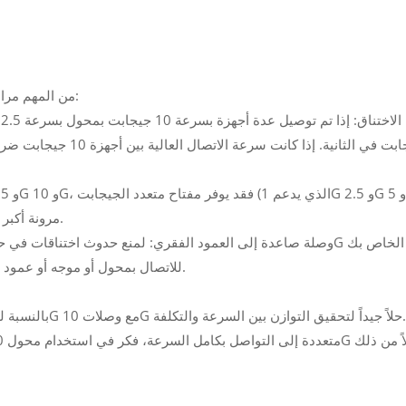
عند تصميم شبكة تتضمن أجهزة 2.5G و 10G، من المهم مراعاة ما يلي:
و 10G على نفس المنافذ) مرونة أكبر وأداءً أفضل بشكل عام للشبكة.
يحتوي على منفذ وصلة صاعدة 10G للاتصال بمحول أو موجه أو عمود فقري للشبكة أسرع.
نسبة للشبكات المنزلية أو الشركات الصغيرة، يعد مفتاح 2.5G مع وصلات 10G حلاً جيداً لتحقيق التوازن بين السرعة والتكلفة.