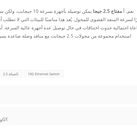
نعم، أ
مفتاح 2.5 جيجا
عاة احتمالية حدوث اختناقات في حال توصيل عدة أجهزة عالية السرعة. أما با
10G Ethernet Switch
شبكة 2.5G
هل يوجد فرق ملحوظ في السرعة بين 1G و 2.5G؟