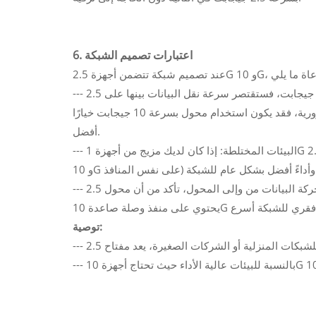
6. اعتبارات تصميم الشبكة
--- الاختناق: إذا تم توصيل عدة أجهزة بسرعة 10 جيجابت بمحول بسرعة 2.5 جيجابت، فستقتصر سرعة نقل البيانات بينها على 2.5
جيجابت في الثانية. إذا كانت سرعة الاتصال العالية بين أجهزة 10 جيجابت ضرورية، فقد يكون استخدام محول بسرعة 10 جيجابت خيارًا
أفضل.
--- البيئات المختلطة: إذا كان لديك مزيج من أجهزة 1G و 2.5G و 10G، فقد يوفر مفتاح متعدد الجيجابت (الذي يدعم 1G و 2.5G و 5G
--- وصلة صاعدة إلى العمود الفقري: لمنع حدوث اختناقات في حركة البيانات من وإلى المحول، تأكد من أن محول 2.5G الخاص بك
توصية: