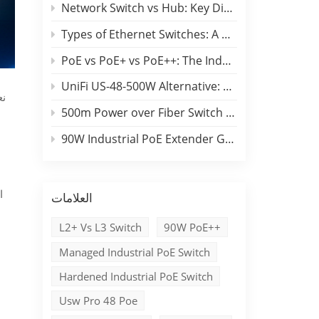
Network Switch vs Hub: Key Differences, Performance Comparison & Industrial Applications
Types of Ethernet Switches: A B2B Engineering & Buyer Guide
PoE vs PoE+ vs PoE++: The Industrial Edge Selection Guide
UniFi US-48-500W Alternative: Benchu 48-Port Switch Comparison
500m Power over Fiber Switch Campus Backbone Guide
90W Industrial PoE Extender Guide for Long-Distance Outdoor Networks
العلامات
L2+ Vs L3 Switch
90W PoE++
Managed Industrial PoE Switch
Hardened Industrial PoE Switch
Usw Pro 48 Poe