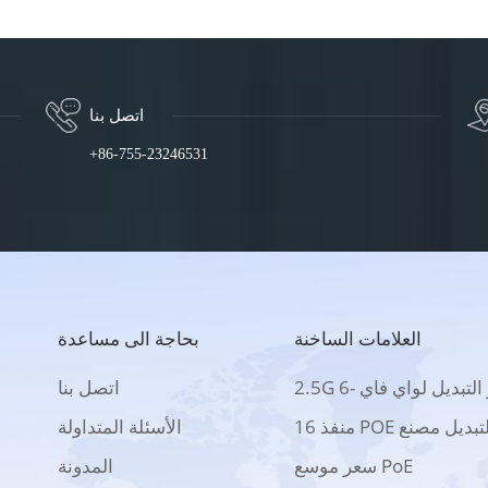
اتصل بنا
+86-755-23246531
العلامات الساخنة
بحاجة الى مساعدة
2 بو التبديل لواي فاي -6
اتصل بنا
 منفذ POE التبديل مصنع
الأسئلة المتداولة
سعر موسع PoE
المدونة