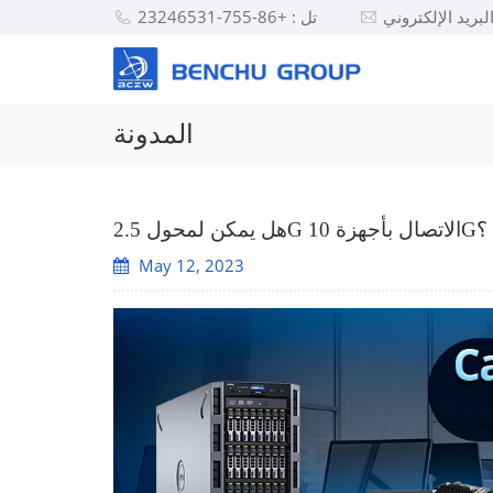
تل : +86-755-23246531
المدونة
هل يمكن لمحول 2.5G الاتصال بأجهزة 10G؟
May 12, 2023