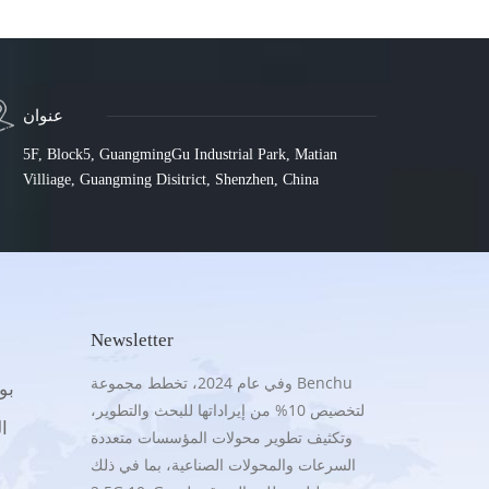
عنوان
5F, Block5, GuangmingGu Industrial Park, Matian
Villiage, Guangming Disitrict, Shenzhen, China
Newsletter
وفي عام 2024، تخطط مجموعة Benchu
.5G
لتخصيص 10% من إيراداتها للبحث والتطوير،
16
وتكثيف تطوير محولات المؤسسات متعددة
السرعات والمحولات الصناعية، بما في ذلك