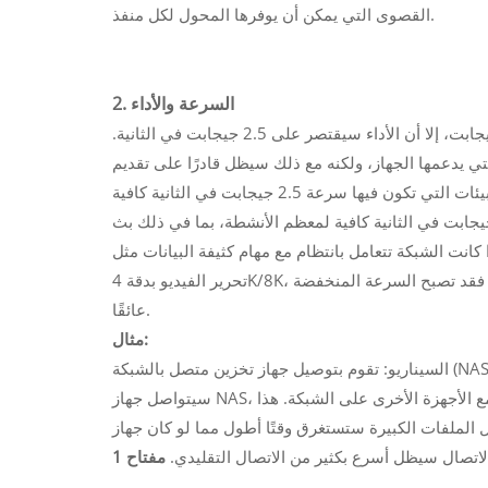
القصوى التي يمكن أن يوفرها المحول لكل منفذ.
2. السرعة والأداء
على الرغم من إمكانية اتصال جهاز بسرعة 10 جيجابت بمحول بسرعة 2.5 جيجابت، إلا أن الأداء سيقتصر على 2.5 جيجابت في الثانية.
 مقارنةً بسرعة 10 جيجابت في الثانية التي يدعمها الجهاز، ولكنه مع ذلك سيظل قادرًا على تقديم
سبيل المثال، في شبكة منزلية أو مكتبية صغيرة، قد تكون سرعة 2.5 جيجابت في الثانية كافية لمعظم الأنشطة، بما في ذلك بث
ا كانت الشبكة تتعامل بانتظام مع مهام كثيفة البيانات مثل
تحرير الفيديو بدقة 4K/8K، أو المحاكاة الافتراضية المكثفة، أو النسخ الاحتياطي للبيانات بسرعة عالية، فقد تصبح السرعة المنخفضة
عائقًا.
مثال:
السيناريو: تقوم بتوصيل جهاز تخزين متصل بالشبكة (NAS) بسرعة 10 جيجابت في الثانية بمحول شبكة بسرعة 2.5 جيجابت في الثانية.
سيتواصل جهاز NAS، القادر على سرعات 10 جيجابت في الثانية، بسرعة 2.5 جيجابت في الثانية مع الأجهزة الأخرى على الشبكة. هذا
يرة ستستغرق وقتًا أطول مما لو كان جهاز NAS متصلًا بشبكة 10 جيجابت في الثانية كاملة، لكن
لاتصال سيظل أسرع بكثير من الاتصال التقليدي.