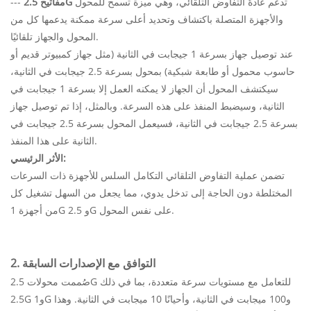
تدعم عادةً التفاوض التلقائي، وهي ميزة تسمح للمحول
مفاتيح 2.5G
---
والأجهزة المتصلة باكتشاف وتحديد أعلى سرعة ممكنة يدعمها كل من
المحول والجهاز تلقائيًا.
عند توصيل جهاز بسرعة 1 جيجابت في الثانية (مثل جهاز كمبيوتر قديم أو
حاسوب محمول أو طابعة شبكية) بمحول بسرعة 2.5 جيجابت في الثانية،
سيكتشف المحول أن الجهاز لا يمكنه العمل إلا بسرعة 1 جيجابت في
الثانية، وسيضبط المنفذ على هذه السرعة. وبالمثل، إذا تم توصيل جهاز
بسرعة 2.5 جيجابت في الثانية، فسيعمل المحول بسرعة 2.5 جيجابت في
الثانية على هذا المنفذ.
الأثر الرئيسي:
تضمن عملية التفاوض التلقائي التكامل السلس للأجهزة ذات السرعات
المختلطة دون الحاجة إلى تدخل يدوي، مما يجعل من السهل تشغيل كل
من أجهزة 1G و 2.5G على نفس المحول.
2. التوافق مع الإصدارات السابقة
صُممت محولات 2.5G للتعامل مع مستويات سرعة متعددة، بما في ذلك
2.5G و1G و100 ميجابت في الثانية، وأحيانًا 10 ميجابت في الثانية. وهذا