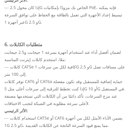
الأثر الرئيسي:
--- إذا كان محول 2.5G الخاص بك مزودًا بإمكانيات PoE، فإنه يمكنه
تبسيط إعداد الأجهزة التي تعمل بالطاقة مع الحفاظ على توافق السرعة
عبر أجهزة 1G و 2.5G.
6. متطلبات الكابلات
لضمان أفضل أداء عند استخدام أجهزة بسرعة 1 جيجابت و2.5 جيجابت
معًا، استخدم كابلات إيثرنت المناسبة:
--- كابلات CAT5e كافية لكل من سرعات 1G و 2.5G على مسافات تصل
إلى 100 متر.
توفر كابلات CAT6 أو CAT6a حماية إضافية للمستقبل وقد تكون مفضلة
إذا كنت تخطط للترقية إلى سرعات أعلى مثل 5G أو 10G في المستقبل.
عند مزج السرعات، تأكد دائمًا من أن الكابلات التي تستخدمها مصنفة
لأعلى سرعة مطلوبة في الشبكة لتجنب الاختناقات.
الأثر الرئيسي:
--- استخدام كابلات CAT5e أو CAT6 يضمن الأداء الأمثل لكل من أجهزة
1G و 2.5G، مما يمنع قيود السرعة الناتجة عن الكابلات القديمة.