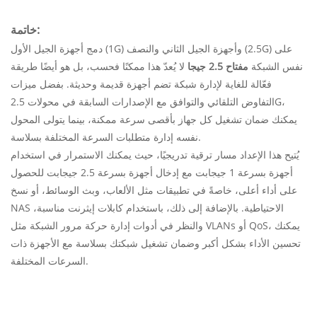
خاتمة:
دمج أجهزة الجيل الأول (1G) وأجهزة الجيل الثاني والنصف (2.5G) على
نفس الشبكة
مفتاح 2.5 جيجا
لا يُعدّ هذا ممكنًا فحسب، بل هو أيضًا طريقة
فعّالة للغاية لإدارة شبكة تضم أجهزة قديمة وحديثة. بفضل ميزات
التفاوض التلقائي والتوافق مع الإصدارات السابقة في محولات 2.5G،
يمكنك ضمان تشغيل كل جهاز بأقصى سرعة ممكنة، بينما يتولى المحول
نفسه إدارة متطلبات السرعة المختلفة بسلاسة.
يُتيح هذا الإعداد مسار ترقية تدريجيًا، حيث يمكنك الاستمرار في استخدام
أجهزة بسرعة 1 جيجابت مع إدخال أجهزة بسرعة 2.5 جيجابت للحصول
على أداء أعلى، خاصةً في تطبيقات مثل الألعاب، وبث الوسائط، أو نسخ
NAS الاحتياطية. بالإضافة إلى ذلك، باستخدام كابلات إيثرنت مناسبة،
والنظر في أدوات إدارة حركة مرور الشبكة مثل VLANs أو QoS، يمكنك
تحسين الأداء بشكل أكبر وضمان تشغيل شبكتك بسلاسة مع الأجهزة ذات
السرعات المختلفة.