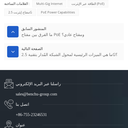
الطاقة عبر الإيثرنت (PoE)
Multi-Gig Internet
العلامات الساخنة :
PoE Power Capabilities
مفتاح إيثرنت 2.5G
المنشور السابق
ما الفرق بين مفتاح PoE ومفتاح عادي؟
الصفحة التالية
ما هي الميزات الرئيسية لمحول الشبكة المُدار بتقنية 2.5G؟
راسلنا عبر البريد الإلكتروني
sales@benchu-group.com
اتصل بنا
+86-755-23246531
عنوان