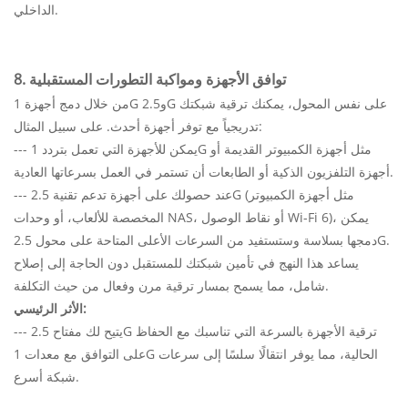
الداخلي.
8. توافق الأجهزة ومواكبة التطورات المستقبلية
من خلال دمج أجهزة 1G و2.5G على نفس المحول، يمكنك ترقية شبكتك
تدريجياً مع توفر أجهزة أحدث. على سبيل المثال:
--- يمكن للأجهزة التي تعمل بتردد 1G مثل أجهزة الكمبيوتر القديمة أو
أجهزة التلفزيون الذكية أو الطابعات أن تستمر في العمل بسرعاتها العادية.
--- عند حصولك على أجهزة تدعم تقنية 2.5G (مثل أجهزة الكمبيوتر
المخصصة للألعاب، أو وحدات NAS، أو نقاط الوصول Wi-Fi 6)، يمكن
دمجها بسلاسة وستستفيد من السرعات الأعلى المتاحة على محول 2.5G.
يساعد هذا النهج في تأمين شبكتك للمستقبل دون الحاجة إلى إصلاح
شامل، مما يسمح بمسار ترقية مرن وفعال من حيث التكلفة.
الأثر الرئيسي:
--- يتيح لك مفتاح 2.5G ترقية الأجهزة بالسرعة التي تناسبك مع الحفاظ
على التوافق مع معدات 1G الحالية، مما يوفر انتقالًا سلسًا إلى سرعات
شبكة أسرع.