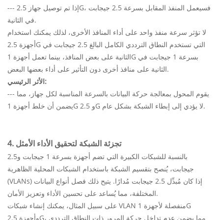
--- إذا تم توصيل جهاز 2.5G، فسيعمل المنفذ المقابل بسرعة 2.5 جيجابت
في الثانية.
لا تؤثر سرعة منفذ واحد على أداء المنافذ الأخرى، لذلك يمكنك استخدام
أجهزة 2.5G التي تستخدم النطاق الترددي الكامل البالغ 2.5 جيجابت في
الثانية على بعض المنافذ، بينما تعمل أجهزة 1G بسرعة 1 جيجابت في
الثانية على منافذ أخرى دون التأثير على أداء بعضها البعض.
الأثر الرئيسي:
--- يقوم المحول بمعالجة حركة البيانات بالسرعة المناسبة لكل جهاز، مما
يضمن أن خلط أجهزة 1G و 2.5G لا يؤدي إلى إبطاء الشبكة بشكل عام.
4. تجزئة الشبكة لتحقيق الأداء الأمثل
بالنسبة للشبكات الكبيرة التي تضم أجهزة بسرعة 1 جيجابت و2.5
جيجابت، يُنصح بتقسيم الشبكة باستخدام الشبكات المحلية الظاهرية
(VLANs) إذا كان مُبدِّل 2.5 جيجابت مُدارًا. يتيح ذلك فصل أنواع البيانات
المختلفة، مما يُساعد على تحسين الأداء وتعزيز الأمان.
على سبيل المثال، يمكنك إنشاء شبكات VLAN منفصلة لأجهزة 1G
وأجهزة 2.5G، مما يضمن عدم تداخل حركة المرور ذات النطاق الترددي