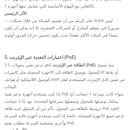
العالي مع المهام الأساسية التي تتعامل معها أجهزة 1G.
الأثر الرئيسي:
--- على الرغم من أن تقسيم الشبكة من خلال شبكات VLAN ليس
ضروريًا في معظم المنازل أو الشركات الصغيرة، إلا أنه يمكن أن يكون
مفيدًا في البيئات الأكثر تعقيدًا حيث يكون تحسين حركة المرور أولوية.
5. اعتبارات التغذية عبر الإيثرنت (PoE)
، مما يسمح
الطاقة عبر الإيثرنت (PoE)
قد تدعم بعض محولات 2.5G
للمحول بتوصيل الطاقة إلى الأجهزة المتصلة مثل كاميرات IP أو نقاط
الوصول اللاسلكية أو هواتف VoIP عبر نفس كابل الإيثرنت المستخدم لنقل
البيانات.
إذا كنت تستخدم أجهزة تدعم تقنية PoE (سواء كانت بسرعة 1 جيجابت أو
2.5 جيجابت)، يمكنك توصيلها بالمحول وتشغيلها بسرعاتها المحددة، مع
تزويدها بالطاقة من المحول. تأكد من أن المحول لديه طاقة PoE كافية
لدعم جميع الأجهزة المتصلة، خاصةً إذا كنت تستخدم أجهزة عالية السرعة
وأخرى منخفضة السرعة تتطلب تقنية PoE.