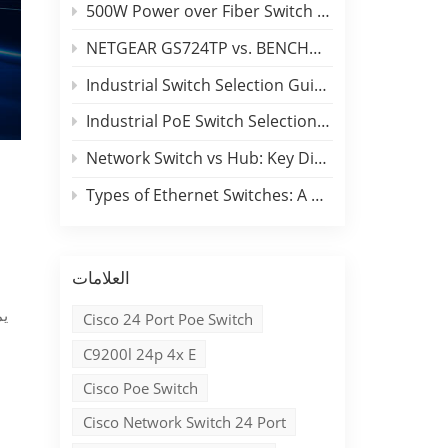
500W Power over Fiber Switch Deployment Guide
NETGEAR GS724TP vs. BENCHU SP6500-24PGE2GF: 24-Port PoE Switch Comparison
Industrial Switch Selection Guide for DIN-Rail and Rackmount Applications
Industrial PoE Switch Selection Guide: Outdoor Deployment & Reliability Insights
Network Switch vs Hub: Key Differences, Performance Comparison & Industrial Applications
Types of Ethernet Switches: A B2B Engineering & Buyer Guide
العلامات
Cisco 24 Port Poe Switch
C9200l 24p 4x E
Cisco Poe Switch
Cisco Network Switch 24 Port