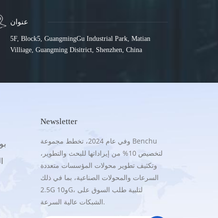
عنوان
5F, Block5, GuangmingGu Industrial Park, Matian
Villiage, Guangming Disitrict, Shenzhen, China
Newsletter
وفي عام 2024، تخطط مجموعة Benchu
.5G
لتخصيص 10% من إيراداتها للبحث والتطوير،
16
وتكثيف تطوير محولات المؤسسات متعددة
السرعات والمحولات الصناعية، بما في ذلك
2.5G و10G، لتلبية طلب السوق على
الشبكات عالية السرعة.