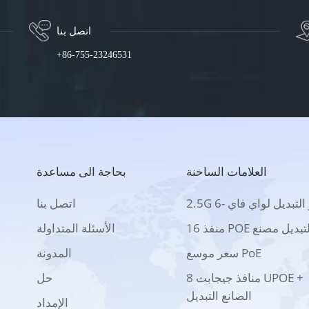
اتصل بنا
+86-755-23246531
العلامات الساخنة
بحاجة الى مساعدة
2 بو التبديل لواي فاي -6
اتصل بنا
 منفذ POE التبديل مصنع
الأسئلة المتداولة
سعر موسع PoE
المدونة
8 منافذ جيجابت UPOE +
حل
الصانع التبديل
الإمداد