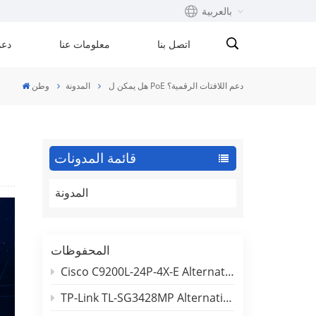
بالعربية
اتصل بنا
معلومات عنا
دعم
English
هل يمكن ل PoE دعم اللافتات الرقمية؟
المدونة
وطن
Français
русский
قائمة المدونات
Español
المدونة
Português
بالعربية
المحفوظات
Cisco C9200L-24P-4X-E Alternative: 24-Port PoE Switch Comparison (BENCHU SP7500-24PGE4TF-L3M)
TP-Link TL-SG3428MP Alternative: 24-Port Gigabit L2+ Managed PoE Switch Comparison (BENCHU SP7500-24PGE4GC-L2M)