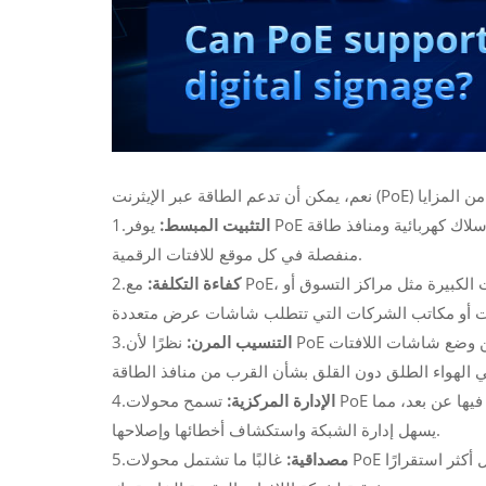
التثبيت المبسط:
يوفر PoE كلاً من الطاقة والبيانات عبر كابل إيثرنت واحد، مما يقلل الحاجة إلى أسلاك كهربائية ومنافذ طاقة
1.
منفصلة في كل موقع للافتات الرقمية.
كفاءة التكلفة:
مع PoE، يمكنك توفير تكاليف البنية التحتية الكهربائية، مما يجعلها مثالية للتركيبات الكبيرة مثل مراكز التسوق أو
2.
التنسيب المرن:
نظرًا لأن PoE يمكنه توصيل الطاقة والبيانات لمسافة تصل إلى 100 متر من المحول، يمكن وضع شاشات اللافتات
3.
الإدارة المركزية:
تسمح محولات PoE لمسؤولي تكنولوجيا المعلومات بمراقبة الطاقة المتوفرة للافتات والتحكم فيها عن بعد، مما
4.
يسهل إدارة الشبكة واستكشاف أخطائها وإصلاحها.
مصداقية:
غالبًا ما تشتمل محولات PoE على ميزات مثل تكرار الطاقة والحماية من زيادة التيار، مما يضمن تشغيل أكثر استقرارًا
5.