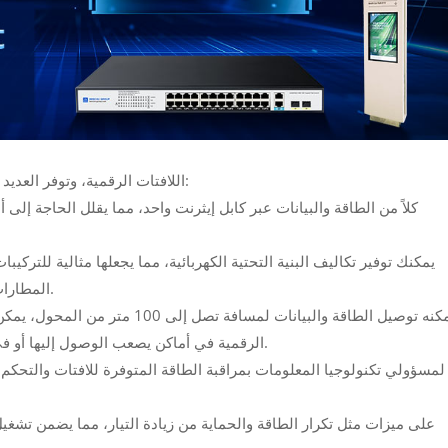
نعم، يمكن أن تدعم الطاقة عبر الإيثرنت (PoE) اللافتات الرقمية، وتوفر العديد من المزايا:
المطارات أو مكاتب الشركات التي تتطلب شاشات عرض متعددة.
الرقمية في أماكن يصعب الوصول إليها أو في الهواء الطلق دون القلق بشأن القرب من منافذ الطاقة.