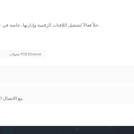
باختصار، يعد PoE حلاً فعالاً لتشغيل اللافتات الرقمية وإدارتها، خاصة في عمليات النشر الاحترافية واسعة النطاق.
محولات POE Ethernet
كيف يعمل PoE مع 