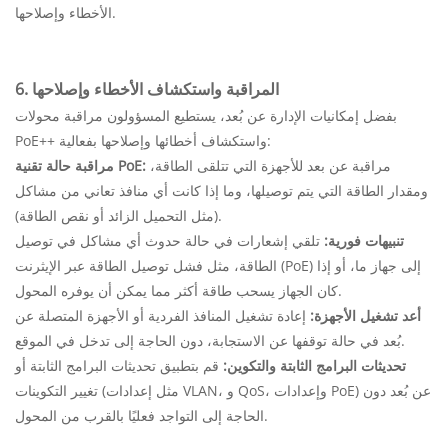
الأخطاء وإصلاحها.
6. المراقبة واستكشاف الأخطاء وإصلاحها
بفضل إمكانيات الإدارة عن بُعد، يستطيع المسؤولون مراقبة محولات
PoE++ واستكشاف أخطائها وإصلاحها بفعالية:
مراقبة عن بعد للأجهزة التي تتلقى الطاقة،
مراقبة حالة تقنية PoE:
ومقدار الطاقة التي يتم توصيلها، وما إذا كانت أي منافذ تعاني من مشاكل
(مثل التحميل الزائد أو نقص الطاقة).
تنبيهات فورية:
تلقي إشعارات في حالة حدوث أي مشاكل في توصيل
الطاقة، مثل فشل توصيل الطاقة عبر الإيثرنت (PoE) إلى جهاز ما، أو إذا
كان الجهاز يسحب طاقة أكثر مما يمكن أن يوفره المحول.
أعد تشغيل الأجهزة:
إعادة تشغيل المنافذ الفردية أو الأجهزة المتصلة عن
بُعد في حالة توقفها عن الاستجابة، دون الحاجة إلى تدخل في الموقع.
تحديثات البرامج الثابتة والتكوين:
قم بتطبيق تحديثات البرامج الثابتة أو
تغيير التكوينات (مثل إعدادات VLAN، و QoS، وإعدادات PoE) عن بُعد دون
الحاجة إلى التواجد فعليًا بالقرب من المحول.