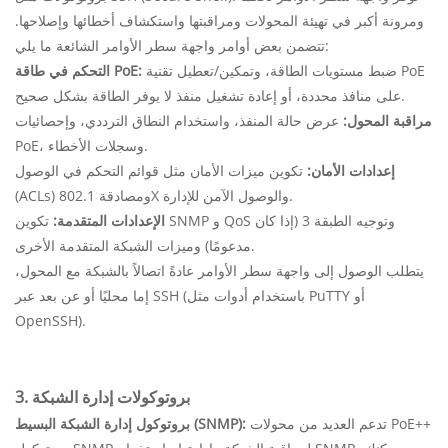
ومرونة أكبر في تهيئة المحولات ومراقبتها واستكشاف أخطائها وإصلاحها.
تتضمن بعض أوامر واجهة سطر الأوامر الشائعة ما يلي:
ضبط مستويات الطاقة، وتمكين/تعطيل تقنية PoE
التحكم في طاقة PoE:
على منافذ محددة، أو إعادة تشغيل منفذ لا يوفر الطاقة بشكل صحيح.
مراقبة المحول:
عرض حالة المنفذ، واستخدام النطاق الترددي، وإحصائيات
PoE، وسجلات الأخطاء.
إعدادات الأمان:
تكوين ميزات الأمان مثل قوائم التحكم في الوصول
(ACLs) ومصادقة 802.1X والوصول الآمن للإدارة.
الإعدادات المتقدمة:
تكوين SNMP و QoS وتوجيه الطبقة 3 (إذا كان
مدعومًا) وميزات الشبكة المتقدمة الأخرى.
يتطلب الوصول إلى واجهة سطر الأوامر عادةً اتصالاً بالشبكة مع المحول،
إما محليًا أو عن بعد عبر SSH (باستخدام أدوات مثل PuTTY أو
OpenSSH).
3. بروتوكولات إدارة الشبكة
تدعم العديد من محولات PoE++
بروتوكول إدارة الشبكة البسيط (SNMP):