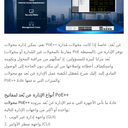
نعم، يمكن إدارة محولات PoE++ عن بُعد، خاصةً إذا كانت محولات مُدارة
(مقارنةً بالمحولات غير المُدارة أو محولات PoE البسيطة). توفر الإدارة عن
بُعد مزايا كبيرة للمسؤولين، إذ تُمكّنهم من مراقبة المحول وتكوينه
واستكشاف أخطائه وإصلاحها من أي مكان دون الحاجة إلى الوصول
المادي إليه. إليك شرح مُفصّل لكيفية عمل الإدارة عن بُعد مع محولات
PoE++ والميزات التي تدعمها عادةً:
أنواع الإدارة عن بُعد لمفاتيح PoE++
عادةً ما تأتي الأجهزة التي تدعم الإدارة عن بُعد مزودة
محولات PoE++
بواحدة أو أكثر من واجهات الإدارة التالية:
1. واجهة إدارة عبر الويب (GUI)
2. واجهة سطر الأوامر (CLI)