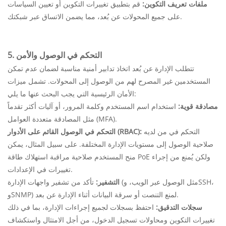
ملفات تعريف التكوين:
قم بتطبيق تغييرات التكوين أو تعيين السياسات
على جميع المحولات عن بُعد، مما يضمن الاتساق عبر شبكتك.
5. التحكم في الوصول والأمن
تتطلب الإدارة عن بُعد اتخاذ تدابير أمنية مناسبة لضمان عدم تمكن
المستخدمين غير المصرح لهم من الوصول إلى المحولات. تشمل ميزات
الأمان الرئيسية التي يجب البحث عنها ما يلي:
مصادقة قوية:
استخدام اسم المستخدم وكلمة المرور، أو آليات أكثر تقدماً
مثل المصادقة متعددة العوامل (MFA).
التحكم في من لديه
التحكم في الوصول القائم على الأدوار (RBAC):
صلاحية الوصول إلى مستويات الإدارة المختلفة. على سبيل المثال، يمكن
منح المستخدم صلاحية مراقبة استهلاك طاقة PoE ولكن يُمنع من إجراء
تغييرات في الإعدادات.
التشفير:
تأكد من تشفير واجهات الإدارة (مثل الوصول عبر الويب، وSSH،
وSNMP) لمنع التنصت أو سرقة البيانات أثناء الإدارة عن بعد.
سجلات التدقيق:
احتفظ بسجلات لجميع إجراءات الإدارة، بما في ذلك
تغييرات التكوين ومحاولات تسجيل الدخول، من أجل الامتثال واستكشاف