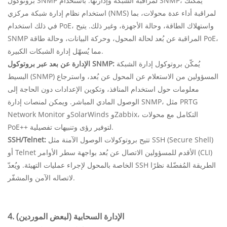
بروتوكول SNMP لمراقبة الشبكة وإدارتها. باستخدام SNMP، يمكنك
استخدام نظام إدارة شبكة مركزي (NMS) لمراقبة أداء عدة محولات، بما
في ذلك استخدام PoE، واستهلاك الطاقة، وحالة الأجهزة، وغير ذلك. يتيح
SNMP المراقبة عن بُعد لحالة المحول، وحركة البيانات، وحالة طاقة PoE،
مما يُسهّل إدارة الشبكات الكبيرة.
يُمكّن بروتوكول إدارة الشبكة
الإدارة عن بعد عبر بروتوكول SNMP:
البسيط (SNMP) المسؤولين من الاستعلام عن المحول عن بُعد، واسترجاع
معلومات حول استخدام المنافذ، وتكوين الإعدادات دون الحاجة إلى
الوصول المادي المباشر. ويمكن لمنصات إدارة SNMP، مثل PRTG
Network Monitor وSolarWinds وZabbix، التكامل مع محولات
PoE++ لتوفير رؤى وتنبيهات تفصيلية.
تتيح بروتوكولات الوصول الآمنة مثل SSH (Secure Shell)
SSH/Telnet:
أو Telnet الأقدم للمسؤولين الاتصال عن بُعد بواجهة سطر الأوامر (CLI)
الخاصة بالمحول لإجراء عمليات التهيئة. ويُعدّ SSH الطريقة المُفضّلة نظرًا
لاتصاله الآمن والمشفّر.
4. الإدارة السحابية (لبعض الموردين)