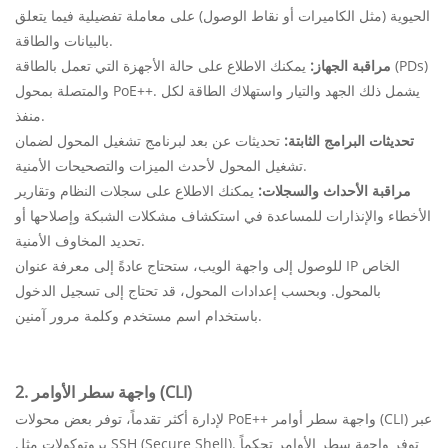
الحيوية (مثل الكاميرات أو نقاط الوصول) على معاملة تفضيلية فيما يتعلق
بالبيانات والطاقة.
مراقبة الجهاز:
يمكنك الاطلاع على حالة الأجهزة التي تعمل بالطاقة (PDs)
والمتصلة بمحول PoE++. يشمل ذلك الجهد والتيار واستهلاك الطاقة لكل
منفذ.
تحديثات البرامج الثابتة:
تحديثات عن بعد لبرنامج تشغيل المحول لضمان
تشغيل المحول لأحدث الميزات والتصحيحات الأمنية.
مراقبة الأحداث والسجلات:
يمكنك الاطلاع على سجلات النظام وتقارير
الأخطاء والإنذارات للمساعدة في استكشاف مشكلات الشبكة وإصلاحها أو
تحديد المخاوف الأمنية.
للوصول إلى واجهة الويب، ستحتاج عادةً إلى معرفة عنوان IP الخاص
بالمحول. وبحسب إعدادات المحول، قد تحتاج إلى تسجيل الدخول
باستخدام اسم مستخدم وكلمة مرور آمنين.
2. واجهة سطر الأوامر (CLI)
لإدارة أكثر تقدماً، توفر بعض محولات PoE++ واجهة سطر أوامر (CLI) عبر
بروتوكولات مثل SSH (Secure Shell). توفر واجهة سطر الأوامر تحكماً