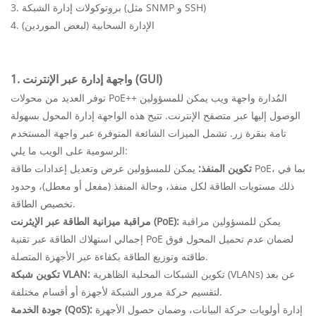
3. بروتوكولات إدارة الشبكة (مثل SNMP و SSH)
4. الإدارة السحابية (لبعض الموردين)
1. واجهة إدارة عبر الإنترنت (GUI)
توفر العديد من محولات PoE++ المُدارة واجهة ويب يمكن للمسؤولين
الوصول إليها عبر متصفح الإنترنت. تتيح هذه الواجهة إدارة المحول بسهولة
تامة بنقرة زر. تشمل الميزات الشائعة المتوفرة عبر واجهة المستخدم
الرسومية على الويب ما يلي:
تكوين المنفذ:
يمكن للمسؤولين عرض وتعديل إعدادات طاقة PoE، بما في
ذلك مستويات الطاقة لكل منفذ، وحالة المنفذ (مفعل أو معطل)، وحدود
تخصيص الطاقة.
يمكن للمسؤولين مراقبة
مراقبة ميزانية الطاقة عبر الإيثرنت (PoE):
إجمالي استهلاك الطاقة عبر تقنية PoE لضمان عدم تحميل المحول فوق
طاقته وتوزيع الطاقة بكفاءة عبر الأجهزة المتصلة.
تكوين الشبكات المحلية الظاهرية (VLANs) عن بعد
تكوين شبكة VLAN:
لتقسيم حركة مرور الشبكة لأجهزة أو أقسام مختلفة.
إدارة أولويات حركة البيانات، وضمان حصول الأجهزة
جودة الخدمة (QoS):