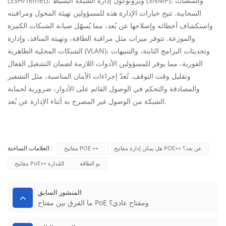
(SSH/Telnet)، وبروتوكول إدارة الشبكة البسيط (SNMP)، والمنصات
السحابية. تتيح خيارات الإدارة هذه للمسؤولين تهيئة المحول ومراقبته
واستكشاف أخطائه وإصلاحها عن بُعد، مما يُسهّل صيانة الشبكات الكبيرة
والموزعة. تتوفر ميزات مثل مراقبة الطاقة، وتهيئة المنافذ، وإدارة
الشبكات المحلية الظاهرية (VLAN)، وتحديثات البرامج الثابتة، والتنبيهات
الفورية، مما يوفر للمسؤولين الأدوات اللازمة لضمان التشغيل الفعال
وتقليل وقت التوقف. تُعدّ إجراءات الأمان المناسبة، مثل التشفير
والمصادقة والتحكم في الوصول القائم على الأدوار، ضرورية لحماية
الشبكة من الوصول غير المصرح به أثناء الإدارة عن بُعد.
هل يمكن إدارة مفاتيح POE++ عن بعد؟
مفاتيح POE ++
العلامات الساخنة :
بو الطاقة
مفاتيح PoE++ المُدارة
المنشور السابق
ما الفرق بين مفتاح PoE ومفتاح عادي؟