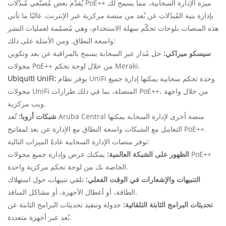
يُقدّم بعض مُصنّعي مُبدّلات PoE++ ميزة الإدارة السحابية، مما يسمح لك
بإدارة بنية المُبدّلات عن بُعد من منصة مركزية عبر الإنترنت. غالبًا ما تأتي
هذه المنصات بلوحات تحكّم سهلة الاستخدام، وهي مُصمّمة لعمليات النشر
واسعة النطاق. ومن الأمثلة على ذلك:
سيسكو ميراكي:
حل مُدار عبر السحابة يسمح بالمراقبة عن بعد وتكوين
محولات PoE++ من خلال لوحة تحكم Meraki.
يوفر نظام UniFi وحدة تحكم سحابية يمكنها إدارة جميع
Ubiquiti UniFi:
محولات UniFi المتصلة، بما في ذلك طرازات PoE++، من خلال واجهة
ويب مركزية.
شبكات أروبا:
تُعد Aruba Central منصة أخرى لإدارة السحابة يمكنها
التعامل مع الشبكات واسعة النطاق مع الإدارة عن بعد لمفاتيح PoE++.
توفر منصات الإدارة السحابية عادةً الميزات التالية:
الظهور على الشبكة العالمية:
يمكنك عرض وإدارة جميع محولات PoE++
الخاصة بك من لوحة تحكم مركزية واحدة.
التنبيهات والإشعارات في الوقت الفعلي:
تلقي تنبيهات حول استهلاك
الطاقة، أو أعطال الأجهزة، أو مشاكل المنافذ.
تحديثات البرامج الثابتة التلقائية:
جدولة وتنفيذ تحديثات البرامج الثابتة عن
بُعد عبر أجهزة متعددة.