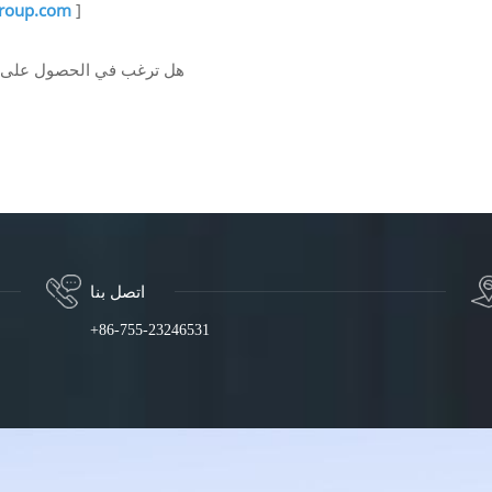
group.com
]
هل ترغب في الحصول على تق
اتصل بنا
+86-755-23246531