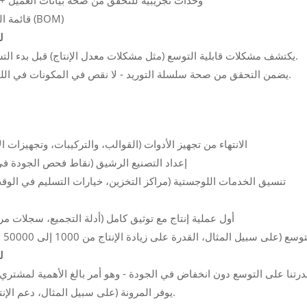
وحدات تجريبية للتحقق من صحة بيانات العميل + تق
قائمة المواد النهائية (BOM)
ل
يكتشف مشكلات قابلية التوسع (مثل مشكلات معدل الإنتاج) قبل بدء التشغيل الكامل.
يضمن التحقق من صحة سلسلة التوريد - لا نقص في المكونات في اللحظة الأخيرة.
الانتهاء من تجهيز الأدوات (القوالب، والتركيبات، وتجهيزات الاخ
إعداد التصنيع الرشيق (نقاط فحص الجودة في
تنسيق الخدمات اللوجستية (مراكز التخزين، خيارات التسليم في الو
أول عملية إنتاج مع توثيق كامل (أدلة التجميع، سجلات مرا
 سبيل المثال، القدرة على زيادة الإنتاج من 1000 إلى 50000 وحدة شهريًا)
ل
يوفر المرونة (على سبيل المثال، دعم الإنتاج الإقليمي).