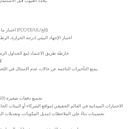
يحدد العيوب قبل الاستثمار في الأدوات.
اختبار ما قبل الاعتماد (FCC/CE/UL/إلخ)
اختبار الإجهاد البيئي (درجة الحرارة، الرطوب
خارطة طريق الاعتماد (مع الجداول الزمن
ل
يمنع التأخيرات الناجمة عن حالات عدم الامتثال في اللحظات الأخيرة.
تجميع دفعات صغيرة (50-100 وحدة)
الاختبارات الميدانية في العالم الحقيقي (مواقع الشركاء أو البيئات الخا
تحسينات بناءً على الملاحظات (تبديل المكونات، وتعديلات البر