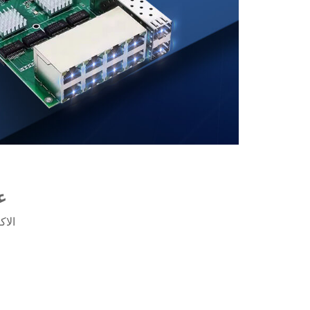
ع
الاك