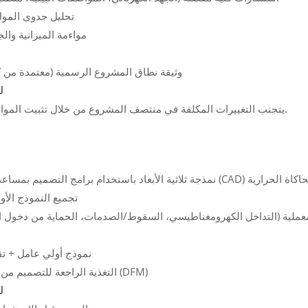
تحليل جدوى الموا
مواءمة الميزانية وال
وثيقة نطاق المشروع الرسمية (معتمدة من كل
ل
يتجنب التغييرات المكلفة في منتصف المشروع من خلال تثبيت المواصفات مبكراً.
 باستخدام برامج التصميم بمساعدة الحاسوب (CAD) والمحاكاة الحرارية
تجميع النموذج الأ
معملية (التداخل الكهرومغناطيسي، السقوط/الصدمات، الحماية من دخول الم
نموذج أولي عامل + تقار
التغذية الراجعة للتصميم من أجل التصنيع (DFM)
ل