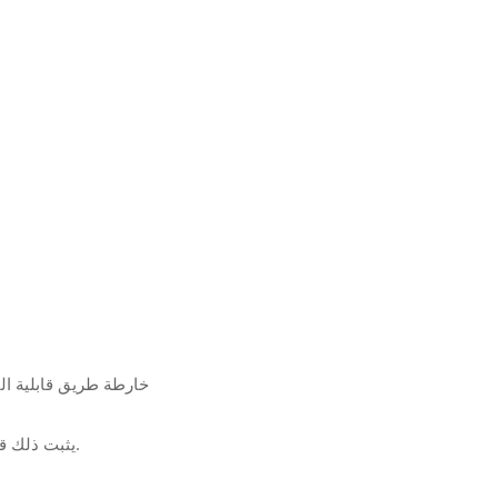
خارطة طريق قابلية التوسع (على
يثبت ذلك قدرتنا على التوسع دون انخفاض في الجودة - وهو أمر بالغ الأهمية لمشتري المؤسسات.