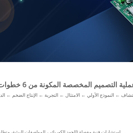
ملية التصميم المخصصة المكونة من 6 خطوات
تشاف ← النموذج الأولي ← الامتثال ← التجربة ← الإنتاج الضخم ← ال
• استشارات فنية مفصلة (الجهد الكهربائي، المواصفات البيئية، متطلبا