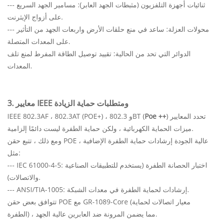
--- ثنائيات أجهزة التلفزيون (مثبطات الجهد العابر): مسامير الجهد السريع
على أزواج الإيثرنت.
--- محولات العزلة: ساعد في منع حلقات الأرض واربعات الجهد من التأثير
على المعدات المتصلة.
الدوائر التي تحد من الحالية: تقييد توصيل الطاقة المفرط لمنع تلف
المعدات.
3. معايير IEEE ومتطلبات حماية الزيادة
) تحدد المعايير
Poe ++
IEEE 802.3AF ، 802.3AT (POE+) ، و 802.3BT (
ميزات الحماية الكهربائية ، ولكن حماية الطفرة ليست دائمًا إلزامية.
ومع ذلك ، تتبع حقن POE عالية الجودة إرشادات حماية الطفرة الإضافية ،
مثل:
--- IEC 61000-4-5: اختبار الحصانة الطفرة (يستخدم للتطبيقات الصناعية
والاتصالات).
--- ANSI/TIA-1005: إرشادات لحماية الطفرة في معدات الشبكة.
تتوافق بعض حقن POE مع GR-1089-Core (معيار اتصالات لحماية
الطفرة) ، مما يضمن المرونة ضد العابرين عالية الجهد.