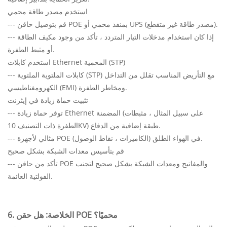
استخدم مصدر طاقة محمي
--- قم بتوصيل حاقن POE بمنفذ محمي أو UPS (مصدر طاقة غير متقطع).
--- إذا كان استخدام مدخلات التيار المتردد ، تأكد من وجود مكيف الطاقة
أو مثبط الطفرة.
استخدم كابلات Ethernet المحمية (STP)
--- كابلات الملتوية الملتوية (STP) مع التأريض المناسب تقلل من التداخل
الكهرومغناطيسي (EMI) ومخاطر الطفرة.
تثبيت حماة زيادة في إيثرنت
--- توفر حماة زيادة Ethernet المضمنة (على سبيل المثال ، مثبطات
الطفرة ذات التصنيف 10KV) طبقة إضافية من الدفاع.
--- مثالي لأجهزة POE في الهواء الطلق (الكاميرات ، نقاط الوصول).
قم بتأسيس معدات الشبكة بشكل صحيح
--- تأكد من حاقن POE والمفاتيح ومعدات الشبكة بشكل صحيح لتجنب
الفولتية العائمة.
6. الخلاصة: هل حقن POE محميًا؟