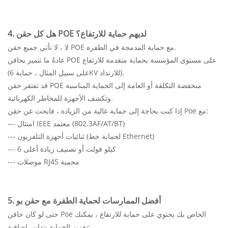
4. هل كل حقن POE لديهم حماية للارتفاع؟
لا ، لا تأتي جميع حقن POE مع حماية المدمجة في الطفرة.
عادةً ما تتميز بحاقن POE على مستوى المؤسسة بحماية متقدمة للارتفاع
(على سبيل المثال ، حماية 6KV للارتداد).
قد تفتقر حقن POE منخفضة التكلفة أو العامة إلى الحماية المناسبة
وتكشف الأجهزة للمخاطر الكهربائية.
إذا كنت بحاجة إلى حماية عالية من الزيادة ، فابحث عن حقن Poe مع:
--- امتثال IEEE معتمد (802.3AF/AT/BT)
--- ثنائيات أجهزة التلفزيون (لحماية خط Ethernet)
--- 6 كيلو فولت أو تصنيف زيادة أعلى
--- موصلات RJ45 محمية
5. أفضل الممارسات لحماية الطفرة مع حقن بو
حتى لو كان حاقن Poe الخاص بك يحتوي على حماية للارتفاع ، يمكنك
تعزيز الحماية بتدابير إضافية: