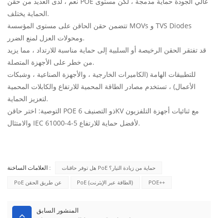
نعم ، لدى العديد من حقن POE عالي الجودة حماية مدمجة ، لكن مستوى
الحماية يختلف.
تتضمن حقن الحاقن على مستوى المؤسسة MOVs و TVS Diodes
ومحولات العزل لمنع الضرر.
قد تفتقر الحقن الرخيصة أو السلبية إلى حماية مناسبة للارتداد ، مما يزيد
من خطر على الأجهزة المتصلة.
للتطبيقات الهامة (الكاميرات الخارجية ، والأجهزة الصناعية ، وشبكات
الأعمال) ، تستخدم مصادر الطاقة المحمية للارتفاع والكابلات المحمية
لتعزيز الحماية.
التوصية: اختر حاقن POE ذو التصنيف 6KV مع ثنائيات أجهزة التلفزيون
والامتثال IEC 61000-4-5 لأفضل حماية للارتفاع.
هل توفر حاقنات PoE حماية من زيادة التيار؟
العلامات الساخنة :
POE++
PoE (الطاقة عبر الإيثرنت)
PoE عن طريق الحقن
المنشور السابق