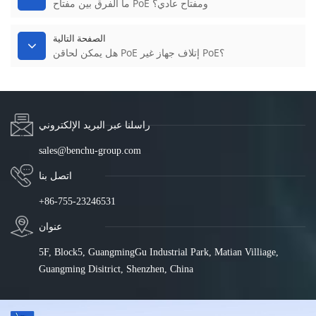
ما الفرق بين مفتاح PoE ومفتاح عادي؟
الصفحة التالية
هل يمكن لحاقن PoE إتلاف جهاز غير PoE؟
راسلنا عبر البريد الإلكتروني
sales@benchu-group.com
اتصل بنا
+86-755-23246531
عنوان
5F, Block5, GuangmingGu Industrial Park, Matian Villiage,
Guangming Disitrict, Shenzhen, China