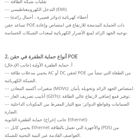
--- تقلبات شبكة الطاقة
--- التدخل الكهرومغناطيسي (EMI)
--- أخطاء كهربائية (دوائر قصيرة ، أحمال زائدة)
تساعد حقن POE ذات الحماية المدمجة للارتفاع في امتصاص وإعادة
توجيه الجهد الزائد لمنع الأضرار الكهربائية لمعدات الشبكات الحساسة.
2. أنواع حماية الطفرة في حقن POE
أ. حماية الطفرة الأولية (جانب الإدخال)
--- يحمي مدخلات طاقة AC أو DC لحقن POE من الطغاة التي تنشأ من
الشبكة الكهربائية.
--- متغيرات أكسيد المعادن (MOVs): امتصاص الجهد الزائد وتحويله بأمان.
--- أنابيب تصريف الغاز (GDTs): توفير قمع إضافي لارتفاع عالي الطاقة.
--- الصمامات وقواطع الدوائر: منع التيار المفرط من المكونات الداخلية
الضارة.
حماية الطفرة الثانوية (جانب إخراج Ethernet)
--- يحمي كابل Ethernet والأجهزة التي تعمل بالطاقة (PDS) من
العواصف القادمة عبر البنية التحتية للشبكة.