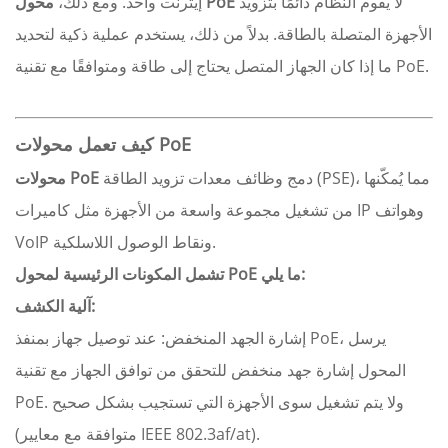
لا يقوم النظام دائمًا بتزويد
محول PoE
إيثرنت واحد. ومع ذلك،
الأجهزة المتصلة بالطاقة. بدلاً من ذلك، يستخدم عملية ذكية لتحديد
ما إذا كان الجهاز المتصل يحتاج إلى طاقة ومتوافقًا مع تقنية PoE.
كيف تعمل محولات PoE
دمج وظائف معدات تزويد الطاقة (PSE)، مما يُمكّنها
محولات PoE
من تشغيل مجموعة واسعة من الأجهزة مثل كاميرات IP وهواتف
VoIP ونقاط الوصول اللاسلكية.
تشمل المكونات الرئيسية لمحول PoE ما يلي:
آلية الكشف:
إشارة الجهد المنخفض: عند توصيل جهاز بمنفذ PoE، يرسل
المحول إشارة جهد منخفض للتحقق من توافق الجهاز مع تقنية
PoE. ولا يتم تشغيل سوى الأجهزة التي تستجيب بشكل صحيح
(متوافقة مع معايير IEEE 802.3af/at).