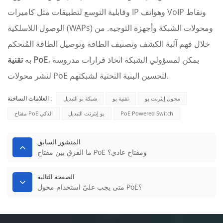
وقابلية التوسع لتطبيقات مثل كاميرات IP وهواتف VoIP ونقاط
الوصول اللاسلكية (WAPs) ومحولات الشبكة وأجهزة التوجيه. من
خلال فهم آلية الكشف وتصنيف الطاقة وتوصيل الطاقة المُتحكم
، يمكن لمسؤولي الشبكة اتخاذ قرارات مدروسة
تقنية PoE
به
لنشر محولات PoE لتحسين البنية التحتية لشبكتهم.
محول إيثرنت بو
تقنية بو
شبكة بو التبديل
العلامات الساخنة :
PoE Powered Switch
بو إيثرنت التبديل
مفتاح PoE الذكي
المنشور السابق
ما الفرق بين مفتاح PoE ومفتاح عادي؟
الصفحة التالية
متى يجب عليّ استخدام محول PoE؟