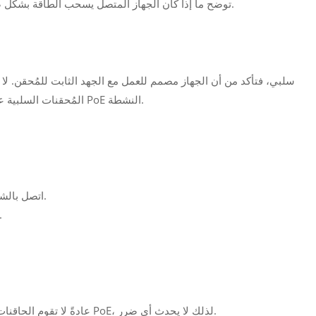
تحتوي العديد من أجهزة الحقن على مؤشرات LED توضح ما إذا كان الجهاز المتصل يسحب الطاقة بشكل صحيح.
المُحقنات السلبية على الطاقة، وقد تُلحق الضرر بالأجهزة التي تتطلب معايير PoE النشطة.
--- اتصل بالشركة المصنعة للجهاز أو البائع للحصول على الإرشادات.
--- قدم تفاصيل حول حاقن PoE ومتطلبات الطا
--- عادةً لا تقوم الحاقنات النشطة بتوصيل الطاقة إلا إذا كان الجهاز يدعم تقنية PoE، لذلك لا يحدث أي ضرر.