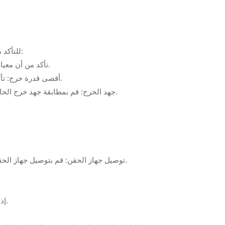
تحقق من جهاز حقن الطاقة عبر الإيثرنت (PoE) للتأكد من التالي:
--- معيار PoE: تأكد من أن معيار المحقن يطابق أو يتجاوز متطلبات الجهاز.
--- أقصى قدرة خرج: تأكد من أن جهاز الحقن يمكنه توفير طاقة كافية لجهازك.
--- جهد الخرج: قم بمطابقة جهد خرج الحاقن (على سبيل المثال، 48 فولت) مع جهد دخل الجهاز.
--- توصيل جهاز الحقن: قم بتوصيل جهاز الحقن بمصدر طاقة وقم بتوصيله بجهازك عبر كابل إيثرنت.
--- إذا لم يكن الأمر كذلك، فافصل الجهاز فوراً لتجنب التلف.