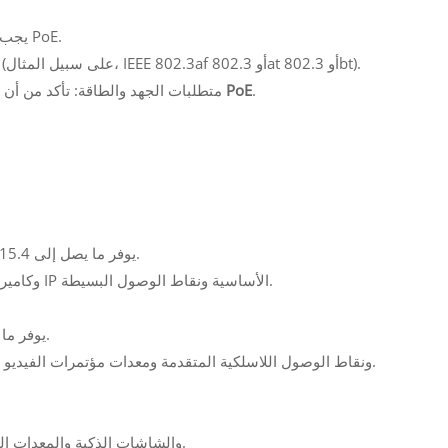
--- دعم تقنية PoE: يجب أن يذكر الجهاز صراحةً أنه يدعم تقنية PoE.
--- معيار PoE: حدد معيار PoE المحدد الذي يدعمه الجهاز (على سبيل المثال، IEEE 802.3af أو 802.3at أو 802.3bt).
.
حاقن PoE
متطلبات الجهد والطاقة: تأكد من أن 
--- يوفر ما يصل إلى 15.4 واط من الطاقة عند المصدر و 12.95 واط عند الجهاز.
--- مناسب للأجهزة منخفضة الطاقة مثل هواتف VoIP وكاميرات IP الأساسية ونقاط الوصول البسيطة.
--- يوفر ما يصل إلى 30 واط عند المصدر و 25.5 واط عند الجهاز.
--- مناسب للأجهزة ذات الطاقة العالية مثل كاميرات PTZ ونقاط الوصول اللاسلكية المتقدمة ومعدات مؤتمرات الفيديو.
--- مناسب للأجهزة عالية الطاقة مثل إضاءة LED والشاشات الذكية والمعدات الصناعية.