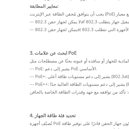
معايير المطابقة:
3. ابحث عن علامات PoE
--- PoE: يشير إلى دعم PoE الأساسي.
شير إلى دعم مستويات طاقة أعلى (802.3at).
4. تحديد فئة طاقة الجهاز
تُصنّف أجهزة PoE عادةً ضمن فئة طاقة محددة بناءً على احتياجاتها من الطاقة. يجب أن يكون جهاز الحقن قادرًا على توفير طاقة