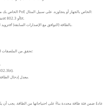
يجب أن يتوافق مُحقن الطاقة عبر الإيثرنت (PoE) الخاص بك مع معيار PoE الخاص بالجهاز أو يتجاوزه. على سبيل المثال:
--- لا يمكن لجهاز حقن 802.3af تشغيل جهاز يتطلب 802.3at أو 802.3bt.
--- يمكن لجهاز حقن 802.3at تزويد الأجهزة التي تتطلب 802.3af بالطاقة (التوافق مع الإصدارات السابقة).
تحقق من الملصقات المادية للجهاز أو منافذه أو عبوته بحثًا عن مصطلحات مثل:
--- PoE+: ي
--- PoE++: يشير إلى دعم مستويات الطاقة العالية جدًا (802.3bt).
معدل إدخال الطاقة: تأكد من توافقه مع جهد وقدرات الطاقة الخاصة بالحاقن.