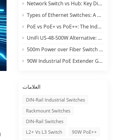
Network Switch vs Hub: Key Differences, Performance Comparison & Industrial Applications
Types of Ethernet Switches: A B2B Engineering & Buyer Guide
PoE vs PoE+ vs PoE++: The Industrial Edge Selection Guide
UniFi US-48-500W Alternative: Benchu 48-Port Switch Comparison
500m Power over Fiber Switch Campus Backbone Guide
90W Industrial PoE Extender Guide for Long-Distance Outdoor Networks
العلامات
DIN-Rail Industrial Switches
Rackmount Switches
DIN-Rail Switches
L2+ Vs L3 Switch
90W PoE++
ا