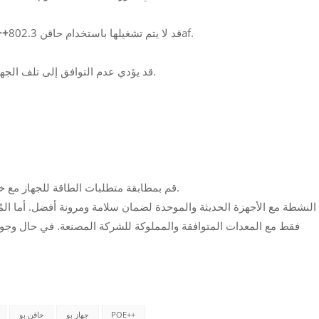
قد لا يتم تشغيلها باستخدام حاقن 802.3af.
++
--- قد يؤدي عدم التوافق إلى تلف الجهاز إذا تجاوز الجهد الكهربائي المورد قدرة تحمل الجهاز.
--- قم بمطابقة متطلبات الطاقة للجهاز مع خرج الحاقن من حيث المعيار والجهد والقدرة الكهربائية.
فقط مع المعدات المتوافقة والمملوكة للشركة المصنعة. في حال وجود أ
POE++
جهاز بو
حاقن بو