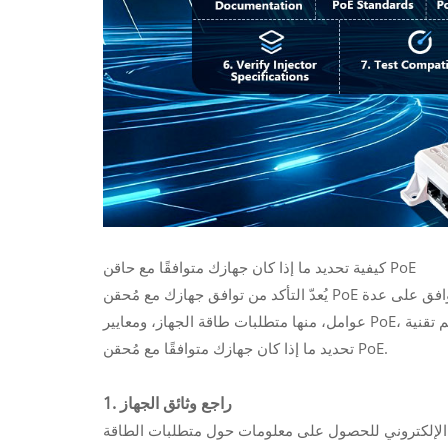
كيفية تحديد ما إذا كان جهازك متوافقًا مع حاقن PoE
يُعدّ التأكد من توافق جهازك مع مُحقن PoE أمرًا بالغ الأهمية لتجنب مشاكل توصيل الطاقة أو تلف الجهاز. يعتمد التوافق على عدة
عوامل، منها متطلبات طاقة الجهاز، ومعايير PoE، وما إذا كان يدعم تقنية PoE بشكلٍ أصلي. فيما يلي دليل مُفصّل لمساعدتك في
تحديد ما إذا كان جهازك متوافقًا مع مُحقن PoE.
1. راجع وثائق الجهاز
ة الإلكتروني للحصول على معلومات حول متطلبات الطاقة