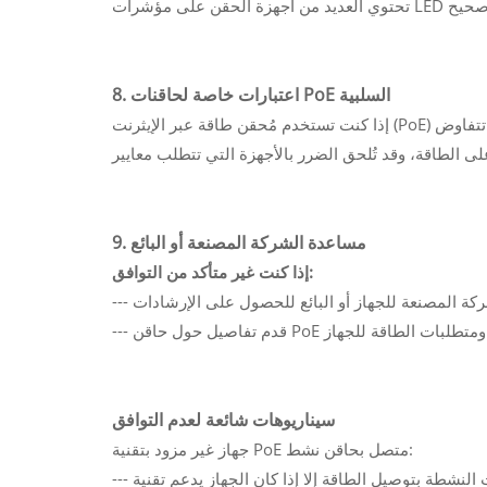
8. اعتبارات خاصة لحاقنات PoE السلبية
إذا كنت تستخدم مُحقن طاقة عبر الإيثرنت (PoE) سلبي، فتأكد من أن الجهاز مصمم للعمل مع الجهد الثابت للمُحقن. لا تتفاوض
9. مساعدة الشركة المصنعة أو البائع
إذا كنت غير متأكد من التوافق:
قة للجهاز.
سيناريوهات شائعة لعدم التوافق
جهاز غير مزود بتقنية PoE متصل بحاقن نشط: