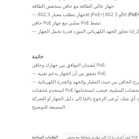
جهاز عالي الطاقة مع حاقن منخفض الطاقة:
PoE
--- جهاز يتطلب معيار 802.3at (PoE+) أو 802.3bt (
حاقن PoE سلبي مع جهاز PoE نشط:
خاتمة
لضمان التوافق بين جهازك وحاقن PoE:
--- تحقق من أن الجهاز يدعم تقنية PoE.
استخدم مُحقنات PoE النشطة مع الأجهزة الحديثة والموحدة لضمان سلامة ومرونة أفضل. أما المُحقنات السلبية، فيجب استخدامها
ي شك، يُرجى الرجوع دائمًا إلى دليل الجهاز أو الشركة
المصنعة للتوضيح.
كيف أعرف ما إذا كان جهازي متوافقًا مع محقن PoE
العلامات الساخنة :