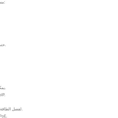
مساوية أو أكبر من فئة الجهاز. تشمل الفئات الشائعة ما يلي:
--- الفئة 5 وما فوق (PoE++): حتى 45 واط، 60 واط، أو أكثر.
--- يمكنه استقبال الطاقة والبيانات مباشرة عبر كابل إيثرنت.
--- أمثلة: كاميرات IP، نقاط الوص
--- يتطلب الأمر استخدام موزع PoE لفصل الطاقة والبيانات للاستخدام.
--- أمثلة: الأجهزة القديمة أو المعدات غير المزودة