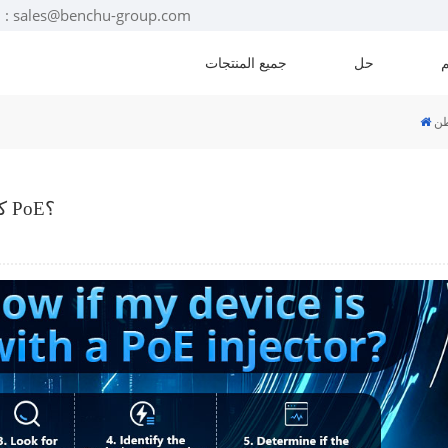
البريد الإلكتروني : sales@benchu-group.com
حل
جميع المنتجات
ن
كيف أعرف ما إذا كان جهازي متوافقًا مع حاقن PoE؟