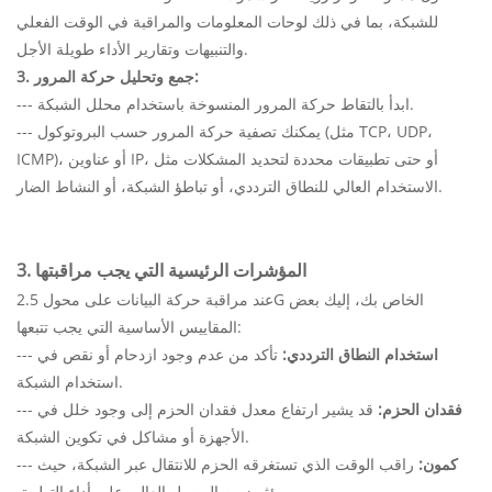
للشبكة، بما في ذلك لوحات المعلومات والمراقبة في الوقت الفعلي
والتنبيهات وتقارير الأداء طويلة الأجل.
3. جمع وتحليل حركة المرور:
--- ابدأ بالتقاط حركة المرور المنسوخة باستخدام محلل الشبكة.
--- يمكنك تصفية حركة المرور حسب البروتوكول (مثل TCP، UDP،
ICMP)، أو عناوين IP، أو حتى تطبيقات محددة لتحديد المشكلات مثل
الاستخدام العالي للنطاق الترددي، أو تباطؤ الشبكة، أو النشاط الضار.
3. المؤشرات الرئيسية التي يجب مراقبتها
عند مراقبة حركة البيانات على محول 2.5G الخاص بك، إليك بعض
المقاييس الأساسية التي يجب تتبعها:
استخدام النطاق الترددي:
تأكد من عدم وجود ازدحام أو نقص في
---
استخدام الشبكة.
فقدان الحزم:
قد يشير ارتفاع معدل فقدان الحزم إلى وجود خلل في
---
الأجهزة أو مشاكل في تكوين الشبكة.
كمون:
راقب الوقت الذي تستغرقه الحزم للانتقال عبر الشبكة، حيث
---
يؤثر زمن الوصول العالي على أداء التطبيق.