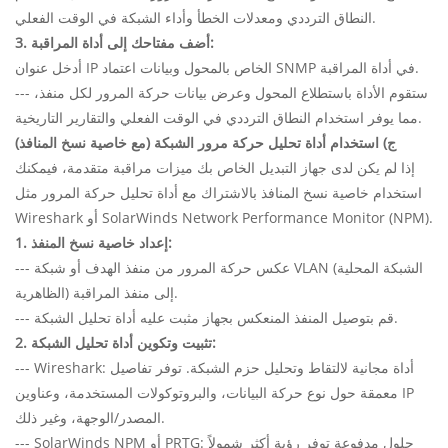
النطاق الترددي ومعدلات الخطأ وأداء الشبكة في الوقت الفعلي.
3. أضف مفتاحك إلى أداة المراقبة:
أدخل عنوان IP الخاص بالمحول وبيانات اعتماد SNMP في أداة المراقبة.
--- ستقوم الأداة باستطلاع المحول وعرض بيانات حركة المرور لكل منفذ،
مما يوفر استخدام النطاق الترددي في الوقت الفعلي والتقارير التاريخية.
ج) استخدام أداة تحليل حركة مرور الشبكة (مع خاصية نسخ المنافذ)
إذا لم يكن لدى جهاز التبديل الخاص بك ميزات مراقبة متقدمة، فيمكنك
استخدام خاصية نسخ المنافذ بالاشتراك مع أداة تحليل حركة المرور مثل
Wireshark أو SolarWinds Network Performance Monitor (NPM).
1. إعداد خاصية نسخ المنفذ:
--- عكس حركة المرور من منفذ الهدف أو شبكة VLAN (الشبكة المحلية
الظاهرية) إلى منفذ المراقبة.
--- قم بتوصيل المنفذ المنعكس بجهاز مثبت عليه أداة تحليل الشبكة.
2. تثبيت وتكوين أداة تحليل الشبكة:
--- Wireshark: أداة مجانية لالتقاط وتحليل حزم الشبكة. توفر تفاصيل
معمقة حول نوع حركة البيانات، والبروتوكولات المستخدمة، وعناوين IP
المصدر/الوجهة، وغير ذلك.
--- SolarWinds NPM أو PRTG: حلول مدفوعة توفر رؤية أكثر شمولاً