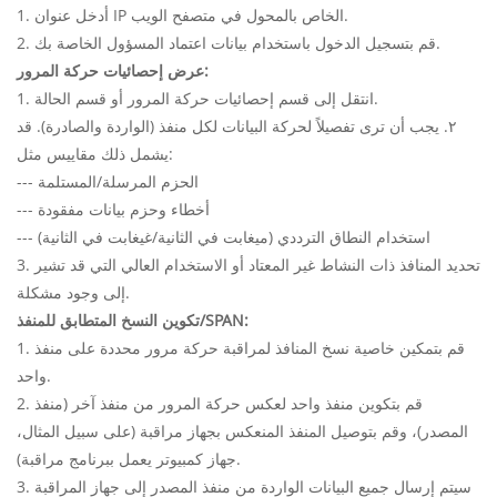
1. أدخل عنوان IP الخاص بالمحول في متصفح الويب.
2. قم بتسجيل الدخول باستخدام بيانات اعتماد المسؤول الخاصة بك.
عرض إحصائيات حركة المرور:
1. انتقل إلى قسم إحصائيات حركة المرور أو قسم الحالة.
٢. يجب أن ترى تفصيلاً لحركة البيانات لكل منفذ (الواردة والصادرة). قد
يشمل ذلك مقاييس مثل:
--- الحزم المرسلة/المستلمة
--- أخطاء وحزم بيانات مفقودة
--- استخدام النطاق الترددي (ميغابت في الثانية/غيغابت في الثانية)
3. تحديد المنافذ ذات النشاط غير المعتاد أو الاستخدام العالي التي قد تشير
إلى وجود مشكلة.
تكوين النسخ المتطابق للمنفذ/SPAN:
1. قم بتمكين خاصية نسخ المنافذ لمراقبة حركة مرور محددة على منفذ
واحد.
2. قم بتكوين منفذ واحد لعكس حركة المرور من منفذ آخر (منفذ
المصدر)، وقم بتوصيل المنفذ المنعكس بجهاز مراقبة (على سبيل المثال،
جهاز كمبيوتر يعمل ببرنامج مراقبة).
3. سيتم إرسال جميع البيانات الواردة من منفذ المصدر إلى جهاز المراقبة