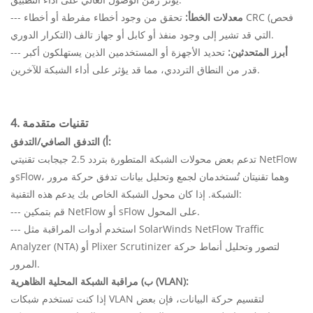
معدلات الخطأ:
تحقق من وجود أخطاء مفرطة أو أخطاء CRC (فحص
---
التكرار الدوري) التي قد تشير إلى وجود منفذ أو كابل أو جهاز تالف.
أبرز المتحدثين:
تحديد الأجهزة أو المستخدمين الذين يستهلكون أكبر
---
قدر من النطاق الترددي، مما قد يؤثر على أداء الشبكة للآخرين.
4. تقنيات متقدمة
أ) التدفق الصافي/التدفق:
تدعم بعض محولات الشبكة المتطورة بتردد 2.5 جيجابت تقنيتي NetFlow
وsFlow، وهما تقنيتان تُستخدمان لجمع وتحليل بيانات تدفق حركة مرور
الشبكة. إذا كان محول الشبكة الخاص بك يدعم هذه التقنية:
--- قم بتمكين NetFlow أو sFlow على المحول.
--- استخدم أدوات المراقبة مثل SolarWinds NetFlow Traffic
Analyzer (NTA) أو Plixer Scrutinizer لتصور وتحليل أنماط حركة
المرور.
ب) مراقبة الشبكة المحلية الظاهرية (VLAN):
إذا كنت تستخدم شبكات VLAN لتقسيم حركة البيانات، فإن بعض