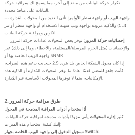
تكرار حركة البيانات من منفذ إلى آخر، مما يسمح لك بمراقبة حركة
البيانات على منافذ محددة.
واجهة الويب أو واجهة سطر الأوامر:
تأتي العديد من المحولات المُدارة
---
والذكية مزودة بواجهة ويب سهلة الاستخدام أو واجهة سطر أوامر (CLI)
لتكوين ومراقبة حركة البيانات.
إحصائيات حركة المرور:
توفر بعض المحولات عدادات حركة المرور
---
والإحصائيات (مثل الحزم المرسلة/المستلمة، والأخطاء، وما إلى ذلك) عبر
واجهة الويب الخاصة بها أو SNMP.
إذا كان محول الشبكة الخاص بك بتردد 2.5 جيجابت يدعم هذه الميزات،
فأنت جاهز للمضي قدمًا. عادةً ما توفر المحولات المُدارة أو الذكية هذه
الإمكانيات، بينما لا توفرها المحولات الأساسية غير المُدارة.
2. طرق مراقبة حركة المرور
أ) استخدام أدوات المراقبة المدمجة في المحول
كثير
إدارة المحولات
يأتي مزودًا بأدوات مدمجة لمراقبة حركة البيانات.
إليك كيفية استخدام هذه الميزات:
تسجيل الدخول إلى واجهة الويب الخاصة بجهاز Switch: