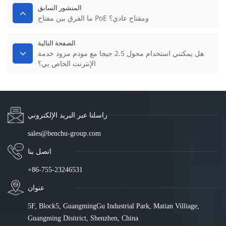
المنشور السابق
ما الفرق بين مفتاح PoE ومفتاح عادي؟
الصفحة التالية
هل يمكنني استخدام محول 2.5 جيجا مع مودم مزود خدمة
الإنترنت الخاص بي؟
راسلنا عبر البريد الإلكتروني
sales@benchu-group.com
اتصل بنا
+86-755-23246531
عنوان
5F, Block5, GuangmingGu Industrial Park, Matian Villiage,
Guangming Disitrict, Shenzhen, China