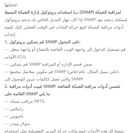
لتحليلها.
ب) استخدام بروتوكول إدارة الشبكة البسيط (SNMP) لمراقبة الشبكة
إذا كان جهاز التبديل الخاص بك يدعم بروتوكول SNMP، فيمكنك دمجه مع
أدوات مراقبة الشبكة لتتبع حركة البيانات في الوقت الفعلي. إليك كيفية
إعداده:
1. قم بتمكين بروتوكول SNMP على المحول:
--- قم بتسجيل الدخول إلى واجهة الويب الخاصة بالمفتاح أو واجهة سطر
الأوامر (CLI).
--- قم بتمكين SNMP ضمن قسم الإدارة أو المراقبة.
--- قم بتكوين سلاسل مجتمع SNMP (على سبيل المثال، عام/خاص)،
والتي تعمل ككلمات مرور للوصول إلى SNMP.
2. تثبيت أدوات مراقبة SNMP: تتضمن أدوات مراقبة الشبكة الشائعة
القائمة على SNMP ما يلي:
--- مراقب شبكة PRTG
--- زابيكس
--- ناجيوس
--- سولار ويندز
ستتيح لك هذه الأدوات جمع بيانات حركة المرور التفصيلية مثل استخدام