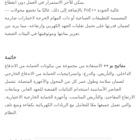
يمكن للآخر الاستمرار في العمل دون انقطاع.
--- بالإضافة إلى ذلك، غالبًا ما تخضع محولات PoE++ عالية الجودة
المصممة للتطبيقات الصناعية أو ذات المهام الحرجة لاختبارات صارمة
لضمان قدرتها على تحمل تقلبات الجهد الكهربي وارتفاعه، مما يزيد من
تعزيز متانتها وموثوقيتها في البيئات الصعبة.
خاتمة
مفاتيح بو ++
الاستفادة من مجموعة من مكونات الحماية من الاندفاع
الداخلي، والتأريض، والدرع، واستراتيجيات الحماية من الاندفاع الخارجي
لضمان سلامة وطول عمر كل من المحول والأجهزة المتصلة. تشمل
العناصر الأساسية استخدام الثنائيات القمعية للجهد العابر، ومانعات
الارتفاع المفاجئ، والتأريض المناسب، وأجهزة الحماية الخارجية الاختيارية،
والتي تعمل جميعها معًا للتعامل مع الزيادات الكهربائية بكفاءة ومنع تلف
النظام.