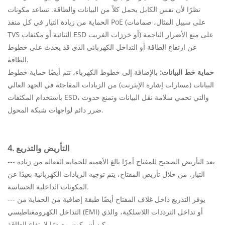
نظرًا لأن نفس الكابل يحمل كلاً من البيانات والطاقة. تساعد مكونات
الحماية من زيادة التيار في كل منفذ PoE (على سبيل المثال، صمامات
TVS الثنائية أو مكثفات ESD أو خرزات الفريت) على منع الأضرار الناجمة
عن ارتفاع الطاقة أو التداخل الكهربائي الذي قد يحدث على خطوط
الطاقة.
حماية خط البيانات:
بالإضافة إلى خطوط الكهرباء، تتم أيضًا حماية خطوط
البيانات (مسارات إشارة الإيثرنت) من الزيادات المفاجئة في الجهد العالي
باستخدام المكثفات ESD، والتي تحمي سلامة نقل البيانات وتمنع حدوث
ضرر دائم لواجهات شبكة المحول.
4. التأريض والتدريع
--- يعد التأريض الصحيح للمفتاح أمرًا بالغ الأهمية للحماية الفعالة من زيادة
التيار. من خلال تأريض المفتاح، يتم توجيه الزيادات الكهربائية بعيدًا عن
المكونات الداخلية الحساسة.
--- يوفر التدريع داخل غلاف المفتاح أيضًا طبقة إضافية من الحماية من
التداخل الكهرومغناطيسي (EMI) أو تداخل الترددات اللاسلكية، والذي
يمكن أن يكون مصدرًا لارتفاع الطاقة.