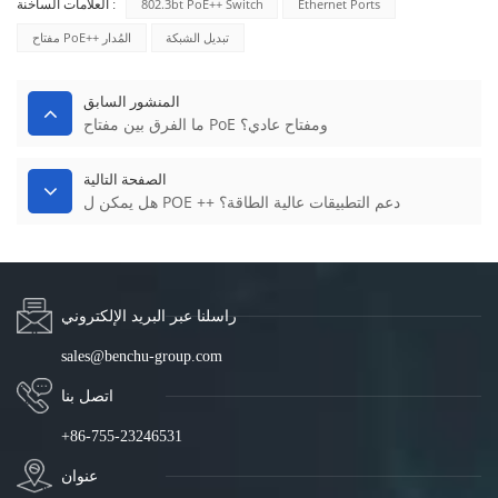
802.3bt PoE++ Switch
Ethernet Ports
العلامات الساخنة :
تبديل الشبكة
مفتاح PoE++ المُدار
المنشور السابق
ما الفرق بين مفتاح PoE ومفتاح عادي؟
الصفحة التالية
هل يمكن ل POE ++ دعم التطبيقات عالية الطاقة؟
راسلنا عبر البريد الإلكتروني
sales@benchu-group.com
اتصل بنا
+86-755-23246531
عنوان