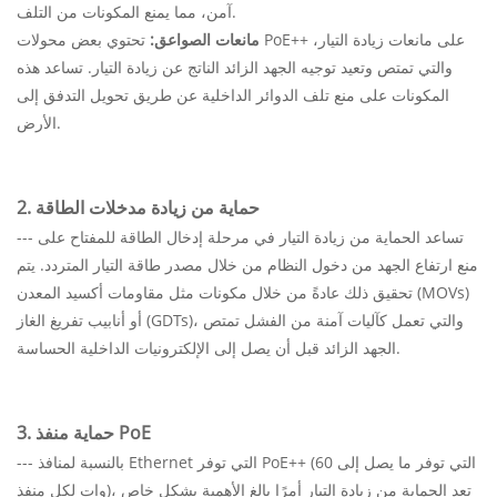
آمن، مما يمنع المكونات من التلف.
مانعات الصواعق:
تحتوي بعض محولات PoE++ على مانعات زيادة التيار،
والتي تمتص وتعيد توجيه الجهد الزائد الناتج عن زيادة التيار. تساعد هذه
المكونات على منع تلف الدوائر الداخلية عن طريق تحويل التدفق إلى
الأرض.
2. حماية من زيادة مدخلات الطاقة
--- تساعد الحماية من زيادة التيار في مرحلة إدخال الطاقة للمفتاح على
منع ارتفاع الجهد من دخول النظام من خلال مصدر طاقة التيار المتردد. يتم
تحقيق ذلك عادةً من خلال مكونات مثل مقاومات أكسيد المعدن (MOVs)
أو أنابيب تفريغ الغاز (GDTs)، والتي تعمل كآليات آمنة من الفشل تمتص
الجهد الزائد قبل أن يصل إلى الإلكترونيات الداخلية الحساسة.
3. حماية منفذ PoE
--- بالنسبة لمنافذ Ethernet التي توفر PoE++ (التي توفر ما يصل إلى 60
وات لكل منفذ)، تعد الحماية من زيادة التيار أمرًا بالغ الأهمية بشكل خاص