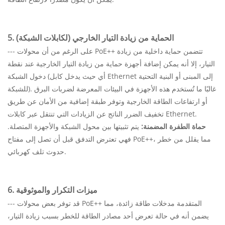
5. الحماية من زيادة التيار الخارجي (لكابلات الشبكة)
--- على الرغم من أن محولات PoE++ تتضمن حماية داخلية من زيادة
التيار، إلا أنه يمكن إضافة أجهزة حماية من زيادة التيار الخارجية عند نقطة
دخول الشبكة (أي حيث يدخل كابل Ethernet إلى المبنى أو البنية التحتية
للشبكة). غالبًا ما تُستخدم هذه الأجهزة في البيئات المعرضة لضربات البرق
أو ارتفاعات الطاقة الخارجية وتوفر طبقة إضافية من الأمان عن طريق
تخفيف الضرر الناتج عن الزيادات التي تنتقل عبر كابلات Ethernet.
حماة الطفرة المضمنة:
يتم تثبيتها بين محول الشبكة والأجهزة المتصلة.
فهي تعترض التدفق قبل أن تصل إلى مفتاح PoE++، مما يقلل من خطر
حدوث تلف كهربائي.
6. ميزات التكرار والموثوقية
--- قد توفر بعض محولات PoE++ المتقدمة مدخلات طاقة زائدة، مما
يضمن أنه في حالة تعرض أحد مصادر الطاقة للخطر بسبب زيادة التيار،