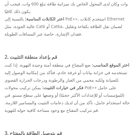
وات وكان لدى المحول الخاص بك ميزانية طاقة تبلغ 600 وات، فيجب أن
يكون ذلك كافيًا.
اختر الكابلات المناسبة:
بالنسبة إلى PoE++، استخدم كابلات Ethernet
عالية الجودة، مثل Cat6 أو Cat6a، لضمان نقل الطاقة بكفاءة وتقليل
فقدان الإشارة، خاصة عبر المسافات الطويلة.
2. قم بإعداد منطقة التثبيت
اختر الموقع المناسب:
ضع المفتاح في منطقة آمنة وجيدة التهوية. إذا كنت
تستخدمه في خزانة بيانات أو غرفة خادم، فتأكد من إمكانية الوصول إليه
للصيانة ولكنه محمي من الغبار والرطوبة ودرجات الحرارة القصوى.
فكر في خيارات التثبيت:
يمكن تركيب محولات PoE++ على حامل
(للمؤسسات أو للإعدادات الأكبر حجمًا) أو وضعها على سطح مستو. في
حالة استخدام حامل، تأكد من أن لديك دعامات التثبيت والمسامير اللازمة.
قم بتركيب المفتاح مع وجود مساحة كافية حوله للتهوية.
3. قم بتوصيل الطاقة بالمفتاح