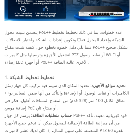
يتضمن تثبيت محول PoE++ عدة خطوات، بما في ذلك تخطيط تخطيط
الشبكة وإعداد المحول فعليًا وتكوين إعدادات الشبكة واختبار الاتصالات.
فيما يلي دليل خطوة بخطوة حول كيفية تثبيت مفتاح PoE++ بشكل صحيح
لتشغيل الأجهزة وتوصيلها مثل كاميرات PTZ أو نقاط وصول Wi-Fi أو
إضاءة LED أو أجهزة PoE++ الأخرى عالية الطاقة.
1. تخطيط تخطيط الشبكة
تحديد مواقع الأجهزة:
تحديد المكان الذي سيتم فيه تركيب كل جهاز (مثل
الكاميرات أو نقاط الوصول أو الإضاءة) والتأكد من أنها ضمن المعايير
بو++
نطاق الكابل 100 متر (328 قدم) من المفتاح. لمسافات أطول، فكر في
إضافة موسع PoE أو مفتاح ثانٍ.
حساب متطلبات الطاقة:
يرسم كل جهاز PoE++ قوة كهربائية معينة. تأكد
من أن ميزانية الطاقة الإجمالية للمحول يمكن أن تدعم جميع الأجهزة
المتصلة. على سبيل المثال، إذا كان لديك عشر كاميرات PTZ بقدرة 60