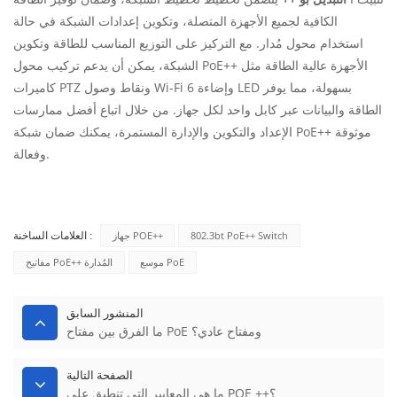
الكافية لجميع الأجهزة المتصلة، وتكوين إعدادات الشبكة في حالة
استخدام محول مُدار. مع التركيز على التوزيع المناسب للطاقة وتكوين
الشبكة، يمكن أن يدعم تركيب محول PoE++ الأجهزة عالية الطاقة مثل
كاميرات PTZ ونقاط وصول Wi-Fi 6 وإضاءة LED بسهولة، مما يوفر
الطاقة والبيانات عبر كابل واحد لكل جهاز. من خلال اتباع أفضل ممارسات
الإعداد والتكوين والإدارة المستمرة، يمكنك ضمان شبكة PoE++ موثوقة
وفعالة.
802.3bt PoE++ Switch
جهاز POE++
العلامات الساخنة :
موسع PoE
مفاتيح PoE++ المُدارة
المنشور السابق
ما الفرق بين مفتاح PoE ومفتاح عادي؟
الصفحة التالية
ما هي المعايير التي تنطبق على POE ++؟