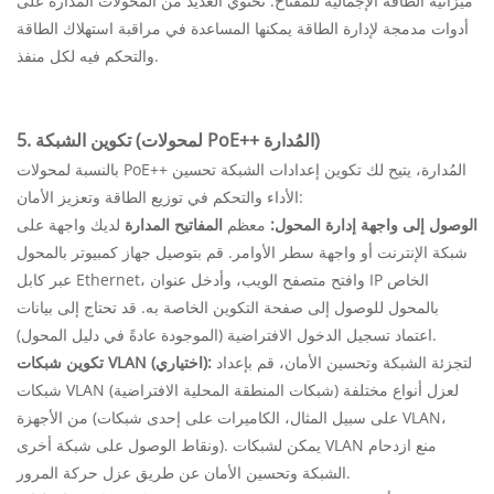
ميزانية الطاقة الإجمالية للمفتاح. تحتوي العديد من المحولات المُدارة على
أدوات مدمجة لإدارة الطاقة يمكنها المساعدة في مراقبة استهلاك الطاقة
والتحكم فيه لكل منفذ.
5. تكوين الشبكة (لمحولات PoE++ المُدارة)
بالنسبة لمحولات PoE++ المُدارة، يتيح لك تكوين إعدادات الشبكة تحسين
الأداء والتحكم في توزيع الطاقة وتعزيز الأمان:
الوصول إلى واجهة إدارة المحول:
معظم
المفاتيح المدارة
لديك واجهة على
شبكة الإنترنت أو واجهة سطر الأوامر. قم بتوصيل جهاز كمبيوتر بالمحول
عبر كابل Ethernet، وافتح متصفح الويب، وأدخل عنوان IP الخاص
بالمحول للوصول إلى صفحة التكوين الخاصة به. قد تحتاج إلى بيانات
اعتماد تسجيل الدخول الافتراضية (الموجودة عادةً في دليل المحول).
لتجزئة الشبكة وتحسين الأمان، قم بإعداد
تكوين شبكات VLAN (اختياري):
شبكات VLAN (شبكات المنطقة المحلية الافتراضية) لعزل أنواع مختلفة
من الأجهزة (على سبيل المثال، الكاميرات على إحدى شبكات VLAN،
ونقاط الوصول على شبكة أخرى). يمكن لشبكات VLAN منع ازدحام
الشبكة وتحسين الأمان عن طريق عزل حركة المرور.