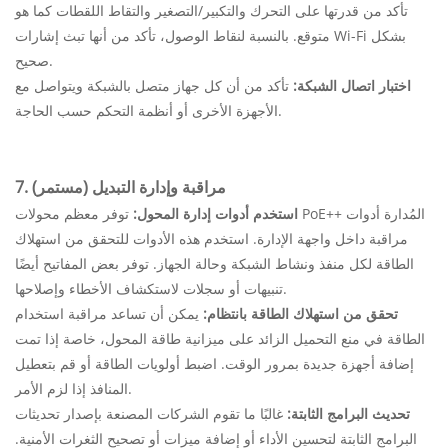
تأكد من قدرتها على التحرك والتكبير/التصغير والتقاط اللقطات كما هو
متوقع. بالنسبة لنقاط الوصول، تأكد من أنها تبث إشارات Wi-Fi بشكل
صحيح.
اختبار اتصال الشبكة:
تأكد من أن كل جهاز متصل بالشبكة ويتواصل مع
الأجهزة الأخرى أو أنظمة التحكم حسب الحاجة.
7. مراقبة وإدارة التبديل (مستمر)
استخدم أدوات إدارة المحول:
توفر معظم محولات PoE++ المُدارة أدوات
مراقبة داخل واجهة الإدارة. استخدم هذه الأدوات للتحقق من استهلاك
الطاقة لكل منفذ ونشاط الشبكة وحالة الجهاز. توفر بعض المفاتيح أيضًا
تنبيهات أو سجلات لاستكشاف الأخطاء وإصلاحها.
تحقق من استهلاك الطاقة بانتظام:
يمكن أن تساعد مراقبة استخدام
الطاقة في منع التحميل الزائد على ميزانية طاقة المحول، خاصة إذا تمت
إضافة أجهزة جديدة بمرور الوقت. اضبط أولويات الطاقة أو قم بتعطيل
المنافذ إذا لزم الأمر.
تحديث البرامج الثابتة:
غالبًا ما تقوم الشركات المصنعة بإصدار تحديثات
البرامج الثابتة لتحسين الأداء أو إضافة ميزات أو تصحيح الثغرات الأمنية.