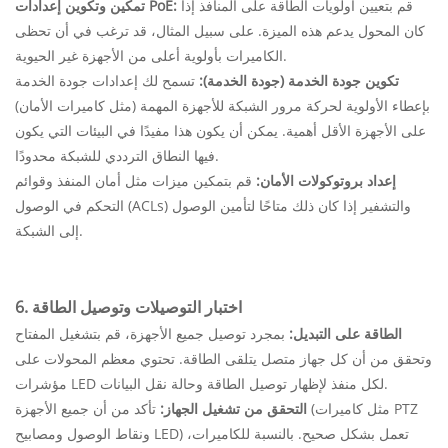
قم بتعيين أولويات الطاقة على المنافذ إذا
تمكين وتكوين إعدادات PoE:
كان المحول يدعم هذه الميزة. على سبيل المثال، قد ترغب في أن تحظى
الكاميرات بأولوية أعلى من الأجهزة غير الحيوية.
تكوين جودة الخدمة (جودة الخدمة):
تسمح لك إعدادات جودة الخدمة
بإعطاء الأولوية لحركة مرور الشبكة للأجهزة المهمة (مثل كاميرات الأمان)
على الأجهزة الأقل أهمية. يمكن أن يكون هذا مفيدًا في البيئات التي يكون
فيها النطاق الترددي للشبكة محدودًا.
إعداد بروتوكولات الأمان:
قم بتمكين ميزات مثل أمان المنفذ وقوائم
التحكم في الوصول (ACLs) والتشفير إذا كان ذلك متاحًا لتأمين الوصول
إلى الشبكة.
6. اختبار التوصيلات وتوصيل الطاقة
الطاقة على التبديل:
بمجرد توصيل جميع الأجهزة، قم بتشغيل المفتاح
وتحقق من أن كل جهاز متصل يتلقى الطاقة. تحتوي معظم المحولات على
مؤشرات LED لكل منفذ لإظهار توصيل الطاقة وحالة نقل البيانات.
التحقق من تشغيل الجهاز:
تأكد من أن جميع الأجهزة (مثل كاميرات PTZ
ونقاط الوصول ومصابيح LED) تعمل بشكل صحيح. بالنسبة للكاميرات،