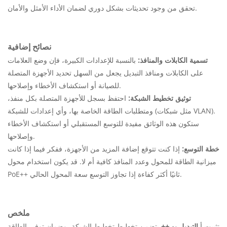
تحقق من وجود تحديثات بشكل دوري لضمان الأداء الأمثل والأمان.
نصائح إضافية
تسمية الكابلات والمنافذ:
بالنسبة للإعدادات الكبيرة، فإن وضع العلامات
على الكابلات ومنافذ التبديل يجعل من السهل تحديد الأجهزة المتصلة
للصيانة أو استكشاف الأخطاء وإصلاحها.
توثيق تخطيط الشبكة:
احتفظ بسجل للأجهزة المتصلة بكل منفذ،
ومتطلبات الطاقة الخاصة بها، وأي إعدادات للشبكة (مثل شبكات VLAN).
ستكون هذه الوثائق مفيدة للتوسع المستقبلي أو استكشاف الأخطاء
وإصلاحها.
خطة التوسع:
إذا كنت تتوقع إضافة المزيد من الأجهزة، ففكر فيما إذا كانت
ميزانية الطاقة للمحول وعدد المنافذ كافية أم لا. قد يكون استخدام محول
PoE++ ثانيًا أكثر كفاءة إذا تجاوز التوسع سعة المحول الحالي.
ملخص
تثبيت أ
التبديل بو ++
يتضمن تخطيط تخطيط الشبكة، وضمان توفير الطاقة