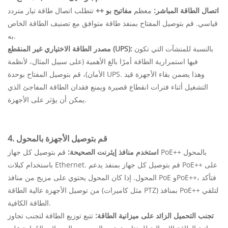
اتصال الطاقة المباشر:
معظم
مفاتيح بو ++
تتطلب اتصال طاقة تيار متردد
قياسي. قم بتوصيل المفتاح بمنفذ طاقة متوافق مع تصنيف الطاقة الخاص
به.
بالنسبة للمنشآت التي تكون
مصدر الطاقة الاختياري غير المنقطع (UPS):
فيها استمرارية الطاقة أمرًا بالغ الأهمية (على سبيل المثال، لأنظمة
الأمان)، قم بتوصيل المفتاح بوحدة UPS. وهذا يضمن بقاء الأجهزة قيد
التشغيل أثناء فترات انقطاع قصيرة ويمنع فقدان الطاقة المفاجئ الذي
يمكن أن يؤثر على الأجهزة.
4. قم بتوصيل الأجهزة بالمحول
استخدم منافذ إيثرنت الصحيحة:
قم بتوصيل كل جهاز PoE++ بالمحول
باستخدام كبلات Ethernet. قم بتوصيل كل جهاز بمنفذ يدعم PoE++ على
المحول. إذا كان المحول يحتوي على مزيج من منافذ PoE وPoE++، فتأكد
من توصيل الأجهزة عالية الطاقة (مثل كاميرات PTZ) بمنافذ PoE++ لتلقي
الطاقة الكافية.
تجنب التحميل الزائد على ميزانية الطاقة:
تتبع توزيع الطاقة لتجنب تجاوز