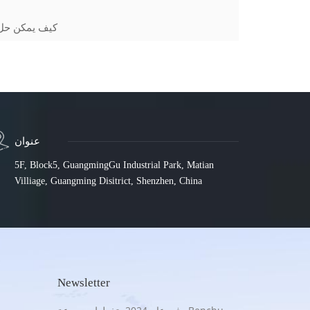
كيف يمكن حل 
عنوان
5F, Block5, GuangmingGu Industrial Park, Matian
Villiage, Guangming Disitrict, Shenzhen, China
Newsletter