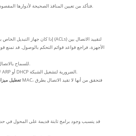
إذا كان المحول الخاص بك يدعم PVLAN، فتأكد من تعيين المنافذ الصحيحة لأدوارها المقصودة (معزولة، أو مجتمعية، أو مختلطة).
الأجهزة، فراجع قواعد قوائم التحكم بالوصول. قد تمنع قو
--- قم بتعديل قوائم التحكم بالوصول (ACLs) للسماح بالاتصال بين الأجهزة التي لا ينبغي عزلها.
--- تأكد من أن قوائم التحكم بالوصول (ACLs) لا تحظر حركة المرور الهامة مثل ARP أو DHCP الضرورية لتشغيل الشبكة.
تعطيل ميزات