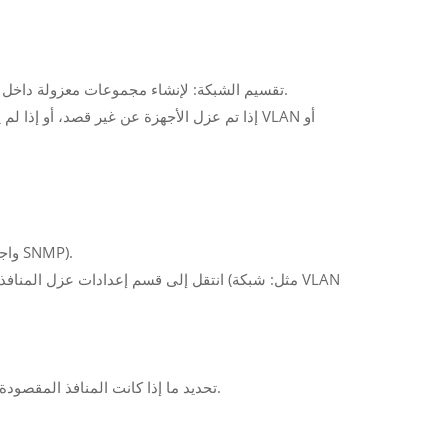
--- تقسيم الشبكة: لإنشاء مجموعات معزولة داخل شبكة مشتركة (على سبيل المثال، أجهزة الضيوف مقابل الأجهزة الداخلية).
إذا تم عزل الأجهزة عن غير قصد، أو إذا لم ي
--- الوصول إلى واجهة إدارة المحول (واجهة الويب، أو واجهة سطر الأوامر، أو أداة SNMP).
انتقل إلى قسم إعدادات عزل المنافذ أو أم
--- تحديد ما إذا كانت المنافذ المقصودة معزولة بشكل صحيح أم أن التكوينات الخاطئة تؤدي إلى عزل غير ضروري.