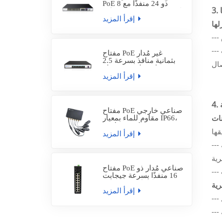
PoE ذو 24 منفذًا مع 8
منافذ SFP كومبو بسرعة 1
إقرأ المزيد
جيجابت و4 منافذ SFP+
بسرعة 10 جيجابت،
SP7500-24PGE8GFC4TF-
L3M
مفتاح PoE غير مُدار
بثمانية منافذ بسرعة 2.5
جيجابت/ثانية مع وصلة
إقرأ المزيد
SFP+ بسرعة 1-10
جيجابت/ثانية، SP5210-
8PXE1TF
مفتاح PoE صناعي خارجي
مقاوم للماء بمعيار IP66،
مزود بـ 5 منافذ جيجابت،
إقرأ المزيد
و4 منافذ PoE بقدرة 30
واط، IES7212-4PGE1GE-
--- يجب أن تتواصل الأجهزة الموجودة في نفس الشبكة المحلية الظاهرية (VLAN) ما لم يتم تمكين العزل القائم على الشبكة المحلية
WF
مفتاح PoE صناعي مُدار ذو
16 منفذًا بسرعة جيجابت
كاملة مع 4 منافذ SFP
إقرأ المزيد
للوصلات الصاعدة بسرعة
جيجابت، IES7511-
16PGE4GF-DC