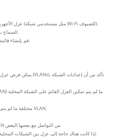
--- عزل الأجهزة غير الموثوقة أو أجهزة الضيوف التي لا ينبغي أن تتواصل مع بعضها البعض (مثل مستخدمي شبكة Wi-Fi للضيوف).
--- السماح بالوصول إلى الموارد المشتركة مثل الخوادم أو بوابات الإنترنت أو الطابعات.
قم بإنشاء قائمة بالمنافذ التي يجب أن تظل معزولة وتلك التي يجب أن تكون مفتوحة للاتصال.
--- يجب عزل الأجهزة الموجودة في شبكات VLAN مختلفة ما لم يتم تكوين التوجيه بين شبكات VLAN.
--- قم بتمكين عزل VLAN إذا كنت تريد منع الأجهزة الموجودة داخل نفس VLAN من التواصل مع بعضها البعض.
--- تأكد من تعطيل التوجيه بين الشبكات المحلية الظاهرية (VLANs) إذا كانت هناك حاجة إلى عزل بين الشبكات المحلية الظاهرية.