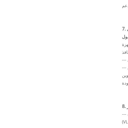
هزة
 بطرق
--- قد يتسبب وجود برامج ثابتة قديمة على المحول في حدوث سلوك غير متوقع في عزل المنافذ أو وظائف الشبكة المحلية الظاهرية
(V