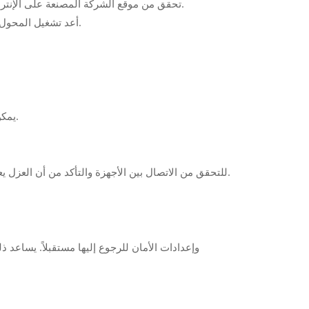
--- تحقق من موقع الشركة المصنعة على الإنترنت للاطلاع على أي تحديثات متاحة للبرامج الثابتة وقم بتثبيتها إذا لزم الأمر.
--- أعد تشغيل المحول بعد تحديث البرنامج الثابت للتأكد من تطبيق جميع الإعدادات بشكل صحيح.
--- يمكن للأجهزة المعزولة الوصول إلى الموارد الضرورية (مثل الإنترنت والخوادم).
استخدم أدوات تشخيص الشبكة (مثل ping و traceroute) للتحقق من الاتصال بين الأجهزة والتأكد من أن العزل يعمل كما هو مطلوب.