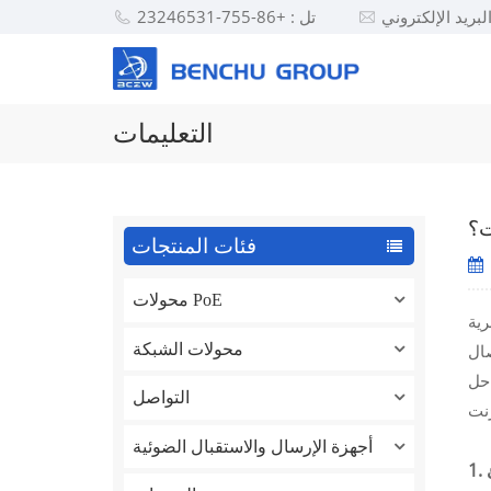
تل : +86-755-23246531
التعليمات
ت؟
فئات المنتجات
محولات PoE
 عن
محولات الشبكة
صال
 حل
التواصل
أجهزة الإرسال والاستقبال الضوئية