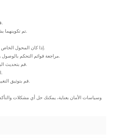
2. قم بالوصول إلى واجهة إدارة المحول لمراجعة وتعديل إعدادات عزل المنافذ.
3. تحقق من تكوين VLAN للتأكد من أن العزل والاتصال بين VLAN تم تكوينهما بشكل صحيح.
5. استخدم تكوين VLAN الخاص (PVLAN) إذا كان المحول الخاص بك يدعمه لمزيد من التحكم الدقيق.
6. مراجعة قوائم التحكم بالوصول وسياسات الأمان لتجنب العزلة غير المقصودة الناتجة عن القواعد التقييدية.
7. قم بتحديث البرامج الثابتة لحل الأخطاء أو المشاكل المحتملة التي تؤثر على عزل المنافذ.
8. اختبر الإعدادات للتأكد من أن إعدادات العزل والاتصال تعمل كما هو مطلوب.
9. قم بتوثيق التغييرات لتسهيل استكشاف الأخطاء وإصلاحها في المستقبل أو لتوسيع الشبكة.