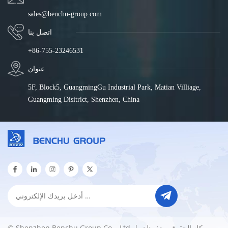
sales@benchu-group.com
اتصل بنا
+86-755-23246531
عنوان
5F, Block5, GuangmingGu Industrial Park, Matian Villiage,
Guangming Disitrict, Shenzhen, China
© Shenzhen Benchu Group Co. , Ltd. كل الحقوق محفوظة. |