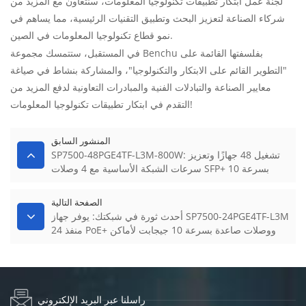
لجنة عمل ابتكار تطبيقات تكنولوجيا المعلومات، سنتعاون مع المزيد من
شركاء الصناعة لتعزيز البحث وتطبيق التقنيات الرئيسية، مما يساهم في
نمو قطاع تكنولوجيا المعلومات في الصين.
في المستقبل، ستتمسك مجموعة Benchu ​​بفلسفتها القائمة على
"التطوير القائم على الابتكار والتكنولوجيا"، والمشاركة بنشاط في صياغة
معايير الصناعة والتبادلات الفنية والمبادرات التعاونية لدفع المزيد من
التقدم في ابتكار تطبيقات تكنولوجيا المعلومات!
المنشور السابق
SP7500-48PGE4TF-L3M-800W: تشغيل 48 جهازًا وتعزيز
سرعات الشبكة الأساسية مع 4 وصلات SFP+ بسرعة 10
جيجابت
الصفحة التالية
أحدث ثورة في شبكتك: يوفر جهاز SP7500-24PGE4TF-L3M
24 منفذ PoE+ ووصلات صاعدة بسرعة 10 جيجابت لأماكن
العمل المتطلبة
راسلنا عبر البريد الإلكتروني