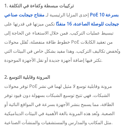
تركيبات مبسطة وكفاءة في التكلفة
1.
إحدى المزايا الرئيسية لـ
مفتاح جيجابت صناعي PoE بسرعة 10
جيجابت للوصلة الصاعدة، 16 منفذًا
تكمن ميزتها في قدرتها على
تبسيط عمليات التركيب. فمن خلال الاستغناء عن الحاجة إلى
خطوط طاقة منفصلة، ​​تُقلل محولات PoE من تعقيد الكابلات
وتُخفض تكاليف التركيب. وهذا مفيد بشكل خاص في البيئات التي
تكثر فيها إضافة أجهزة جديدة أو نقل الأجهزة الموجودة.
المرونة وقابلية التوسع
2.
توفر محولات PoE مرونة وقابلية توسع لا مثيل لهما في نشر
الشبكات. فهي تتيح توسيع الشبكات بسهولة دون قيود توفر
الطاقة، مما يسمح بنشر الأجهزة بسرعة في المواقع النائية أو
الصعبة. وتُعد هذه المرونة بالغة الأهمية في البيئات الديناميكية
مثل المكاتب والمدارس والمستشفيات والمنشآت الصناعية.