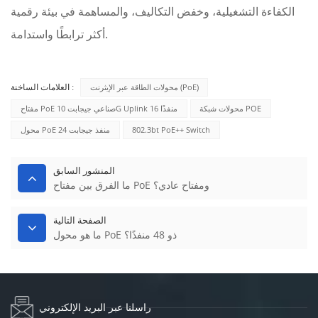
الكفاءة التشغيلية، وخفض التكاليف، والمساهمة في بيئة رقمية
أكثر ترابطًا واستدامة.
محولات الطاقة عبر الإيثرنت (PoE)
العلامات الساخنة :
محولات شبكة POE
مفتاح PoE صناعي جيجابت 10G Uplink 16 منفذًا
802.3bt PoE++ Switch
محول PoE 24 منفذ جيجابت
المنشور السابق
ما الفرق بين مفتاح PoE ومفتاح عادي؟
الصفحة التالية
ما هو محول PoE ذو 48 منفذًا؟
راسلنا عبر البريد الإلكتروني