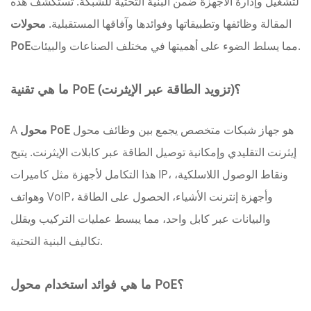
لتشغيل وإدارة الأجهزة ضمن البنية التحتية للشبكة. تستكشف هذه
المقالة وظائفها وتطبيقاتها وفوائدها وآفاقها المستقبلية.
محولات
مما يسلط الضوء على أهميتها في مختلف الصناعات والبيئات.
PoE
ما هي تقنية PoE (تزويد الطاقة عبر الإيثرنت)؟
هو جهاز شبكات متخصص يجمع بين وظائف محول
محول PoE
A
إيثرنت التقليدي وإمكانية توصيل الطاقة عبر كابلات الإيثرنت. يتيح
هذا التكامل لأجهزة مثل كاميرات IP، ونقاط الوصول اللاسلكية،
وهواتف VoIP، وأجهزة إنترنت الأشياء، الحصول على الطاقة
والبيانات عبر كابل واحد، مما يبسط عمليات التركيب ويقلل
تكاليف البنية التحتية.
ما هي فوائد استخدام محول PoE؟