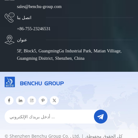
sales@benchu-group.com
اتصل بنا
+86-755-23246531
عنوان
5F, Block5, GuangmingGu Industrial Park, Matian Villiage,
Guangming Disitrict, Shenzhen, China
© Shenzhen Benchu Group Co. , Ltd. كل الحقوق محفوظة. |