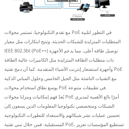
مع تقدم التكنولوجيا، تستمر محولات PoE في التطور لتلبية
المتطلبات المتزايدة للشبكات الحديثة. وتتيح ابتكارات مثل معيار
IEEE 802.3bt (PoE++) توصيل طاقة أعلى، مما يدعم الأجهزة
ذات متطلبات الطاقة المتزايدة مثل الكاميرات عالية الطاقة
وأجهزة استشعار إنترنت الأشياء المتقدمة. كما أن دمج تقنية PoE
مع التقنيات الناشئة مثل الجيل الخامس وحلول المباني الذكية
يوسع نطاق استخدام محولات PoE في تطبيقات متنوعة.
يُعدّ فهم إمكانيات ومزايا محولات PoE أمرًا بالغ الأهمية لمديري
الشبكات ومتخصصي تكنولوجيا المعلومات الذين يسعون إلى
تحسين عمليات نشر شبكاتهم والاستعداد للتطورات التكنولوجية
المستقبلية. فمن خلال تبني تقنية PoE، تستطيع المؤسسات تعزيز