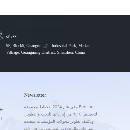
عنوان
5F, Block5, GuangmingGu Industrial Park, Matian
Villiage, Guangming Disitrict, Shenzhen, China
Newsletter
وفي عام 2024، تخطط مجموعة Benchu
.5G
لتخصيص 10% من إيراداتها للبحث والتطوير،
16
وتكثيف تطوير محولات المؤسسات متعددة
السرعات والمحولات الصناعية، بما في ذلك