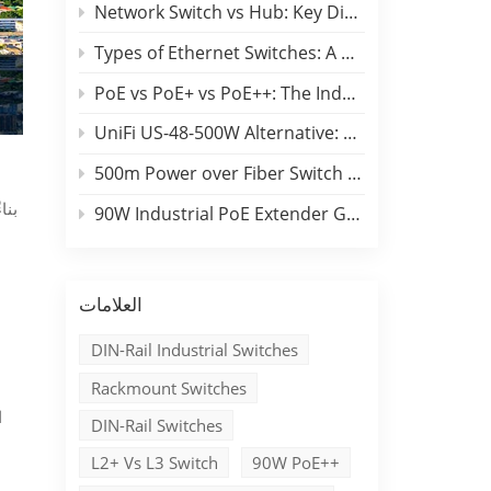
Network Switch vs Hub: Key Differences, Performance Comparison & Industrial Applications
Types of Ethernet Switches: A B2B Engineering & Buyer Guide
PoE vs PoE+ vs PoE++: The Industrial Edge Selection Guide
UniFi US-48-500W Alternative: Benchu 48-Port Switch Comparison
500m Power over Fiber Switch Campus Backbone Guide
90W Industrial PoE Extender Guide for Long-Distance Outdoor Networks
العلامات
DIN-Rail Industrial Switches
Rackmount Switches
DIN-Rail Switches
L2+ Vs L3 Switch
90W PoE++