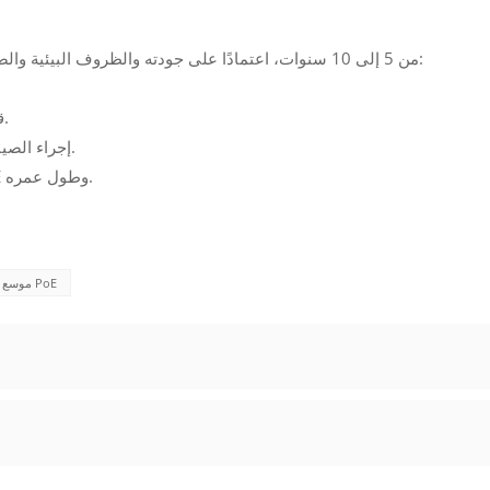
يتراوح العمر الافتراضي لموسع PoE من 5 إلى 10 سنوات، اعتمادًا على جودته والظروف البيئية والصيانة. لتعظيم عمرها:
--- اختر موسع oE
--- قم بتركيبه في بيئة مستقرة ومحمية ذات تهوية مناسبة.
--- إجراء الصيانة الدورية والتأكد من أنها تعمل ضمن طاقتها المحددة.
--- باتباع هذه الممارسات، يمكنك تحسين أداء موسع PoE وطول عمره.
موسع PoE