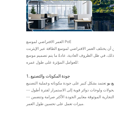
العمر الافتراضي لموسع PoE
ختلف العمر الافتراضي لموسع الطاقة عبر الإيثرنت (PoE) بناءً على عدة عوامل، بما في ذلك الجودة وبيئة التشغيل والصيانة.
في ظل الظروف العادية، عادةً ما يتم تصميم موسع PoE ليدوم من 5 إلى 10 سنوات أو أكثر. وفيما يلي شرح تفصيلي
للعوامل المؤثرة على طول عمره:
1. جودة المكونات والتصنيع
 بو
--- الشركات المصنعة ذات السمعة الطيبة: غالبًا ما تلبي الأجهزة من العلامات التجارية الموثوقة معايير الجودة الأكثر صرامة وتتضمن
ميزات تعمل على تحسين طول العمر.