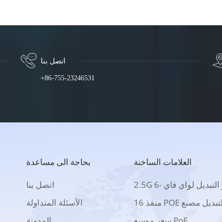
اتصل بنا
+86-755-23246531
العلامات الساخنة
بحاجة الى مساعدة
2 بو التبديل لواي فاي -6
اتصل بنا
 منفذ POE التبديل مصنع
الأسئلة المتداولة
سعر موسع PoE
المدونة