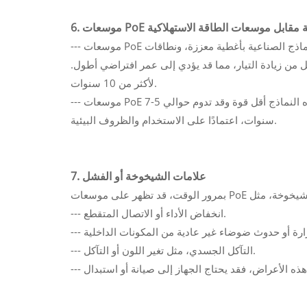
PoE الصناعية مقابل موسعات الطاقة الاستهلاكية
--- موسعات PoE من الدرجة الصناعية: مصممة لتحمل الظروف القاسية، غالبًا ما تتميز النماذج الصناعية بأغطية معززة، ونطاقات
إلى 75 درجة مئوية)، وحماية أفضل من زيادة التيار، مما قد يؤدي إلى عمر افتراضي أطول.
لأكثر من 10 سنوات.
--- موسعات PoE من الفئة الاستهلاكية: تُستخدم عادةً في الأماكن المكتبية أو السكنية، وهذه النماذج أقل قوة وقد تدوم حوالي 5-7
سنوات، اعتمادًا على الاستخدام والظروف البيئية.
7. علامات الشيخوخة أو الفشل
--- انخفاض الأداء أو الاتصال المتقطع.
--- التآكل الجسدي، مثل تغير اللون أو التآكل.