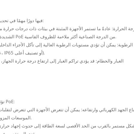
تلعب البيئة التي تم تركيب موسع PoE فيها دورًا مهمًا في تحديد عمره الافتراضي:
الشديدة أن تؤدي إلى تحلل المكونات بمرور الوقت. تعد موسعات PoE من الدرجة الصناعية أكثر ملاءمة للظروف القاسية.
حاويات مقاومة للعوامل الجوية ومغلقة (على سبيل المثال، IP65 أو تصنيف أعلى).
تؤثر جودة واستقرار مصدر الطاقة على طول عمر موسعات PoE:
الموسعات المزودة بحماية مدمجة من زيادة التيار وتنظيم الجهد أكثر متانة.
يؤدي إلى تقصير عمره. يعد اختيار موسع ذو مساحة كافية للطاقة أمرًا ضروريًا.