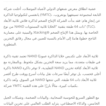
عشية انطلاق معرض شنغهاي الدولي لأشباه الموصلات، أعلنت شركة
يانغتسي لتكنولوجيا الذاكرة (YMTC)، التابعة لمجموعة تسينغهوا يونغروب،
عن إنجازٍ هام: فقد بدأت الشركة الإنتاج الضخم لذاكرة فلاش ثلاثية الأبعاد
من نوع NAND ذات 64 طبقة بتقنية "الخلايا ثلاثية المستويات" (TLC)،
والمبنية على معمارية Xtacking® الخاصة بها. ويمثل هذا الإنتاج الضخم
الناجح خطوةً هامةً إلى الأمام بالنسبة للصين في مجال رقائق التخزين
المتطورة.
تعتمد تقنية ذاكرة NAND ثلاثية الأبعاد على تكديس خلايا الذاكرة عموديًا
في طبقات متعددة، مما يزيد سعة التخزين بشكل ملحوظ. وبالمقارنة مع
ذاكرة NAND التقليدية، لا توفر ذاكرة NAND ثلاثية الأبعاد كثافة تخزين
أعلى فحسب، بل توفر أيضًا سرعات نقل بيانات أسرع ووقت طرح أقصر
في السوق. وتُعد ذاكرة NAND ثلاثية الأبعاد ذات 64 طبقة، التي تنتجها
شركة YMTC بكميات كبيرة، مثالًا بارزًا على هذه التقنية.
مع التطور السريع للحوسبة السحابية، والبيانات الضخمة، وشبكات الجيل
الخامس، والذكاء الاصطناعي، يتزايد الطلب العالمي على تخزين البيانات