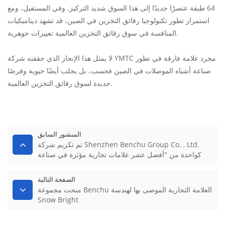
64 طبقة عنصرًا جديدًا إلى هذا السوق شديد التركيز. وفي المستقبل، ومع
استمرار تطور تكنولوجيا رقائق التخزين في الصين، قد تشهد ديناميكيات
المنافسة في سوق رقائق التخزين العالمية تغييرات جوهرية.
لا يمثل هذا الإنجاز الذي حققته شركة YMTC مجرد علامة فارقة في تطور
صناعة أشباه الموصلات في الصين فحسب، بل يجلب أيضًا حيوية وفرصًا
جديدة لسوق رقائق التخزين العالمية.
المنشور السابق
تم تكريم شركة Shenzhen Benchu ​​Group Co. , Ltd.
كواحدة من "أفضل عشر علامات تجارية مؤثرة في صناعة
الأمن (نقل البيانات وتخزينها) في الصين لعام 2017".
الصفحة التالية
منحت مجموعة Benchu العلامة التجارية الموصى بها لهندسة
Snow Bright