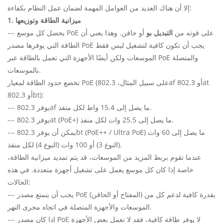
إلا أن هناك العديد من العوامل المهمة لضمان عمل النظام بكفاءة:
1. ميزانية الطاقة وتوزيعها
--- يحصل كل موسع PoE على قوته من
التبديل بو
أو حاقن. وهذا يعني أن
الطاقة التي يوفرها مصدر PoE يجب أن تكون كافية لتشغيل ليس فقط
الموسعات ولكن أيضًا الأجهزة التي تعمل بالطاقة عبر PoE والمتصلة
بالموسعات.
تخضع حدود الطاقة لمعيار PoE (على سبيل المثال، 802.3af أو 802.3at
أو 802.3bt):
--- يوفر 802.3af ما يصل إلى 15.4 واط لكل منفذ.
--- يوفر 802.3at (PoE+) ما يصل إلى 25.5 وات لكل منفذ.
--- يمكن أن يوفر 802.3bt (PoE++ / Ultra PoE) ما يصل إلى 60 وات
(النوع 3) أو 100 وات (النوع 4) لكل منفذ.
عندما تقوم بربط المزيد من الموسعات، قد يتم تمديد ميزانية الطاقة،
خاصة إذا كان كل موسع يعمل على تشغيل أجهزة متعددة. في هذه
الحالات:
--- يجب أن يتمتع مصدر PoE (المفتاح أو الحاقن) بقدرة كافية لدعم كل من
الموسعات والأجهزة المتصلة في اتجاه مجرى النهر.
--- إذا كان مصدر PoE لا يوفر طاقة كافية، فقد لا تعمل بعض الأجهزة