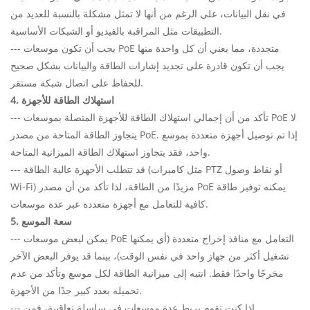
في نقل البيانات، على الرغم من أنها لا تمثل مشكلة بالنسبة للعديد من
التطبيقات مثل المراقبة بالفيديو أو الشبكات الأساسية.
--- يجب أن تكون موسعات PoE متجددة، مما يعني أن كل واحدة منها
يجب أن تكون قادرة على تجديد إشارات الطاقة والبيانات بشكل صحيح
للحفاظ على اتصال شبكة مستقر.
4. استهلاك الطاقة للأجهزة
--- تأكد من أن إجمالي استهلاك الطاقة للأجهزة المتصلة بموسعات PoE لا
يتجاوز الطاقة المتاحة من مصدر PoE. إذا تم توصيل أجهزة متعددة بموسع
واحد، فقد يتجاوز استهلاك الطاقة الميزانية المتاحة.
--- قد تتطلب الأجهزة عالية الطاقة (مثل كاميرات PTZ أو نقاط وصول
Wi-Fi) مزيدًا من الطاقة، لذا تأكد من أن مصدر PoE يمكنه توفير طاقة
كافية للتعامل مع أجهزة متعددة عبر عدة موسعات.
5. سعة الموسع
--- يمكن لبعض موسعات PoE التعامل مع منافذ إخراج متعددة (أي يمكنها
تشغيل أكثر من جهاز واحد في نفس الوقت)، بينما قد يوفر البعض الآخر
مخرجًا واحدًا فقط. انتبه إلى ميزانية الطاقة لكل موسع وتأكد من عدم
تحميله بعدد كبير جدًا من الأجهزة.
--- إذا كنت تقوم بربط عدة موسعات في سلسلة تعاقبية، فمن