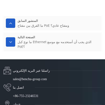
المنشور السابق
ما الفرق بين مفتاح PoE ومفتاح عادي؟
الصفحة التالية
ما نوع كبل Ethernet الذي يجب أن أستخدمه مع موسع
PoE؟
راسلنا عبر البريد الإلكتروني
sales@benchu-group.com
اتصل بنا
+86-755-23246531
عنوان