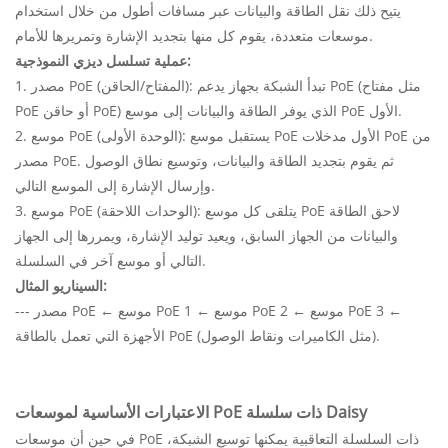
يتيح ذلك نقل الطاقة والبيانات عبر مسافات أطول من خلال استخدام
موسعات متعددة، يقوم كل منها بتجديد الإشارة وتمريرها للأمام.
عملية تسلسل ديزي النموذجية:
1. مصدر PoE (المفتاح/الحاقن): تبدأ الشبكة بجهاز يدعم PoE (مثل مفتاح
PoE أو حاقن PoE) الذي يوفر الطاقة والبيانات إلى موسع PoE الأول.
2. موسع PoE (الوحدة الأولى): يستقبل موسع PoE الأول مدخلات PoE من
مصدر PoE. ثم يقوم بتجديد الطاقة والبيانات، وتوسيع نطاق الوصول
وإرسال الإشارة إلى الموسع التالي.
3. موسع PoE (الوحدات اللاحقة): يتلقى كل موسع PoE لاحق الطاقة
والبيانات من الجهاز السابق، ويعيد توليد الإشارة، ويمررها إلى الجهاز
التالي أو موسع آخر في السلسلة.
السيناريو المثال:
--- مصدر PoE ← موسع PoE 1 ← موسع PoE 2 ← موسع PoE 3 ←
الأجهزة التي تعمل بالطاقة PoE (مثل الكاميرات ونقاط الوصول).
الاعتبارات الأساسية لموسعات PoE ذات سلسلة Daisy
في حين أن موسعات PoE ذات السلسلة التعاقبية يمكنها توسيع الشبكة،