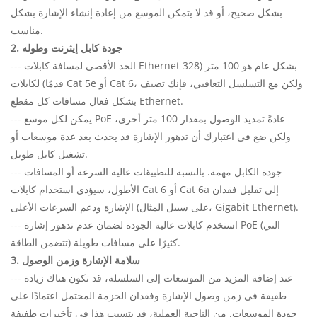
بشكل صحيح، أو قد لا يتمكن الموسع من إعادة إنشاء الإشارة بشكل
مناسب.
2. جودة كابل إيثرنت وطوله
--- الحد الأقصى لمسافة كابلات Ethernet بشكل عام هو 100 متر (328
قدمًا) لكابلات Cat 5e أو Cat 6، ولكن مع التسلسل التعاقبي، فإنك تضيف
بشكل فعال مسافات كل مقطع Ethernet.
--- يمكن لكل موسع PoE عادةً تمديد الوصول بمقدار 100 متر أخرى،
ولكن ضع في اعتبارك أن تدهور الإشارة قد يحدث بعد عدة موسعات أو
تشغيل كابل طويل.
--- جودة الكابل مهمة. بالنسبة للتطبيقات عالية السرعة أو المسافات
الأطول، سيؤدي استخدام كابلات Cat 6 أو Cat 6a إلى تقليل فقدان
الإشارة ودعم السرعات الأعلى (على سبيل المثال، Gigabit Ethernet).
--- استخدم كابلات عالية الجودة لضمان عدم تدهور إشارة PoE (التي
تتضمن الطاقة) كثيرًا على مسافات طويلة.
3. سلامة الإشارة وزمن الوصول
--- عند إضافة المزيد من الموسعات إلى السلسلة، قد تكون هناك زيادة
طفيفة في زمن وصول الإشارة وفقدان الحزمة المحتمل اعتمادًا على
جودة الموسعات. من الناحية العملية، قد يتسبب هذا في تأخيرات طفيفة