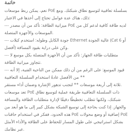
خاتمة
نعم، يمكن ربط موسعات PoE بسلسلة تعاقبية لتوسيع نطاق شبكتك. ومع
ذلك، هناك عدة عوامل تحتاج إلى أخذها في الاعتبار:
--- ميزانية الطاقة: تأكد من أن مصدر PoE لديه طاقة كافية لدعم كل من
الموسعات والأجهزة المتصلة.
--- جودة الكابل وطوله: استخدم كبلات Ethernet عالية الجودة (Cat 6 أو
أفضل) وكن على دراية بقيود المسافة.
--- متطلبات طاقة الجهاز: تأكد من أن الأجهزة المتصلة بكل موسع لا
تتجاوز ميزانية الطاقة.
--- قيود الموسع: على الرغم من أن ذلك ممكن من الناحية الفنية، إلا أنه
من الأفضل عادةً استخدام السلسلة التعاقبية **
ثلاثة إلى أربعة موسعات ** لتجنب تدهور الإشارة وضمان أداء مستقر.
تعد موسعات PoE ذات السلسلة التعاقبية طريقة عملية لتوسيع نطاق
شبكتك، ولكنها تتطلب تخطيطًا دقيقًا لإدارة متطلبات الطاقة والمسافة
والجهاز. إذا كنت بحاجة إلى توسيع الشبكة بشكل كبير إلى ما هو أبعد من
هذه الحدود، ففكر في استخدام حاقنات PoE إضافية أو وضع محولات PoE
بشكل استراتيجي على طول المسار للحفاظ على الطاقة والأداء الأمثل
عبر نظامك.