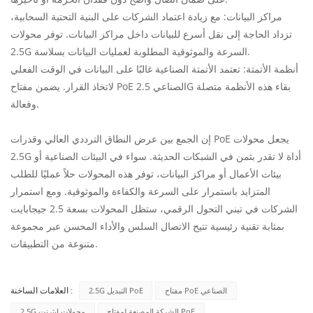
مراكز البيانات: مع زيادة اعتماد الشركات على البنية التحتية السحابية،
تزداد الحاجة إلى نقل أسرع للبيانات داخل مراكز البيانات. توفر محولات
2.5G السرعة والموثوقية المطلوبة لعمليات البيانات بسلاسة.
أنظمة الأتمتة: تعتمد الأتمتة الصناعية غالبًا على البيانات في الوقت الفعلي
لاتخاذ القرار. يضمن مفتاح PoE الصناعي 2.5G بقاء هذه الأنظمة متصلة
وفعالة.
إن الجمع بين عرض النطاق الترددي العالي وقدرات PoE يجعل محولات
2.5G أداة لا تقدر بثمن في الشبكات الحديثة. سواء في البيئات الصناعية أو
بيئات الأعمال أو مراكز البيانات، توفر هذه المحولات حلاً عمليًا للطلب
المتزايد باستمرار على السرعة والكفاءة والموثوقية. ومع استمرار
الشركات في تبني التحول الرقمي، ستظل المحولات بسعة 2.5 جيجابايت
بمثابة تقنية رئيسية تتيح الاتصال السلس والأداء المحسن عبر مجموعة
متنوعة من التطبيقات.
مفتاح PoE الصناعي
2.5G التبديل PoE
العلامات الساخنة :
الشركة المصنعة لمفتاح PoE
2.5G محولات إيثرنت