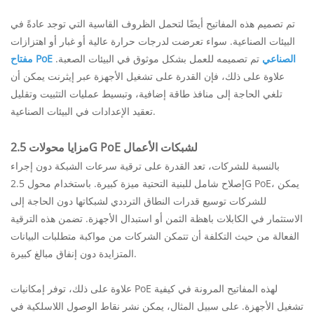
تم تصميم هذه المفاتيح أيضًا لتحمل الظروف القاسية التي توجد عادةً في
البيئات الصناعية. سواء تعرضت لدرجات حرارة عالية أو غبار أو اهتزازات
مفتاح PoE الصناعي
تم تصميمه للعمل بشكل موثوق في البيئات الصعبة.
علاوة على ذلك، فإن القدرة على تشغيل الأجهزة عبر إيثرنت يمكن أن
تلغي الحاجة إلى منافذ طاقة إضافية، وتبسيط عمليات التثبيت وتقليل
تعقيد الإعدادات في البيئات الصناعية.
مزايا محولات 2.5G PoE لشبكات الأعمال
بالنسبة للشركات، تعد القدرة على ترقية سرعات الشبكة دون إجراء
إصلاح شامل للبنية التحتية ميزة كبيرة. باستخدام محول 2.5G PoE، يمكن
للشركات توسيع قدرات النطاق الترددي لشبكاتها دون الحاجة إلى
الاستثمار في الكابلات باهظة الثمن أو استبدال الأجهزة. تضمن هذه الترقية
الفعالة من حيث التكلفة أن تتمكن الشركات من مواكبة متطلبات البيانات
المتزايدة دون إنفاق مبالغ كبيرة.
علاوة على ذلك، توفر إمكانيات PoE لهذه المفاتيح المرونة في كيفية
تشغيل الأجهزة. على سبيل المثال، يمكن نشر نقاط الوصول اللاسلكية في