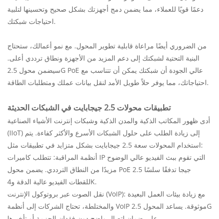
دعمًا قويًا للعملاء، مما يضمن دمج أجهزتك بشكل صحيح وتحسينها لتلبية
احتياجات شبكتك.
من الضروري أيضًا مراعاة قابلية تطوير المحول. مع نمو أعمالك، ستحتاج
البنية التحتية لشبكتك إلى دعم المزيد من الأجهزة ونطاق ترددي أعلى.
سيضمن محول 2.5G PoE عالي الجودة أن شبكتك يمكن أن تتناسب مع
احتياجاتك، مما يوفر حلاً طويل الأمد لنقل بيانات عملك ومتطلبات الطاقة.
تطبيقات محولات 2.5 جيجابايت في الشبكات الحديثة
أدى ظهور المكاتب الذكية والمدن الذكية وشبكات إنترنت الأشياء الصناعية
(IIoT) إلى زيادة الطلب على حلول الشبكات الأسرع والأكثر كفاءة. يتم
استخدام المحولات سعة 2.5 جيجابايت بشكل متزايد في تطبيقات مثل:
أنظمة المراقبة: تتطلب كاميرات IP التي تقوم ببث الفيديو عالي الوضوح
مزيدًا من النطاق الترددي. يضمن محول PoE 2.5 جيجا تدفقًا سلسًا
للقطات الفيديو عالية الدقة و4K.
نقل الصوت عبر بروتوكول الإنترنت (VoIP): مع زيادة بيئات العمل البعيدة
والمختلطة، تحتاج الشركات إلى أنظمة VoIP موثوقة. يساعد المحول 2.5G
على ضمان اتصال واضح دون فقدان الحزمة أو تأخيرها.