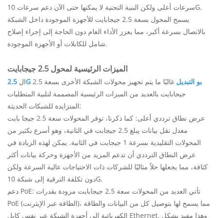
سرعات أعلى ولكن البنية التحتية لا يمكنها حتى الآن دعم سرعات 10G.
يسمح المحول بسعة 2.5 جيجابايت للأجهزة الموجودة داخل الشبكة
بالاتصال بسرعة أكبر، مما يعزز الأداء العام دون الحاجة إلى إجراء إصلاح
شامل للكابلات أو الأجهزة الموجودة.
الميزات الرئيسية لمحول 2.5 جيجابايت
2.5G بو التبديل
غالبًا ما يتم تجهيز محولات الشبكة الأخرى بسعة 2.5
ال
جيجابايت بالعديد من الميزات الرئيسية المصممة لتلبية المتطلبات
المتزايدة للشبكات الحديثة:
عرض نطاق ترددي أعلى: كما ذكرنا، توفر المحولات سعة 2.5 جيجا بايت
معدل نقل بيانات يبلغ 2.5 جيجابت في الثانية، وهو أسرع بكثير من
المحولات التقليدية بسرعة 1 جيجابت في الثانية. يمكن لهذه الزيادة في
عرض النطاق الترددي أن تدعم المزيد من الأجهزة وحركة بيانات أكثر
كثافة، مما يجعلها حلاً مثاليًا للشركات ذات الاحتياجات عالية السرعة ولكن
دون تكلفة الترقية إلى شبكة 10G.
دعم PoE: تأتي العديد من المحولات سعة 2.5 جيجابايت مزودة بقدرات
PoE (الطاقة عبر الإيثرنت)، مما يسمح لها بتوصيل كل من البيانات والطاقة
الكهربائية إلى أجهزة الشبكة عبر نفس كابل Ethernet. وهذا مفيد بشكل