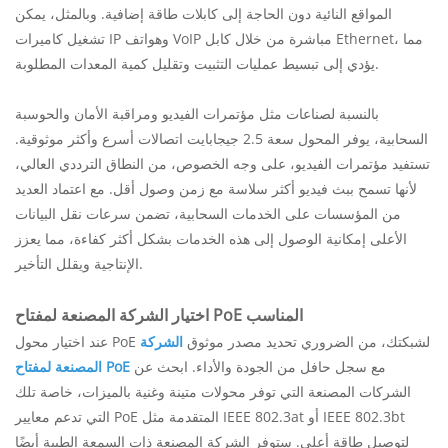
المواقع النائية دون الحاجة إلى كابلات طاقة إضافية. وبالمثل، يمكن
تشغيل كاميرات IP وهواتف VoIP مباشرة من خلال كابل Ethernet، مما
يؤدي إلى تبسيط عمليات التثبيت وتقليل كمية المعدات المطلوبة.
بالنسبة لصناعات مثل مؤتمرات الفيديو ومراقبة الأمان والحوسبة
السحابية، يوفر المحول سعة 2.5 جيجابايت اتصالات أسرع وأكثر موثوقية.
تستفيد مؤتمرات الفيديو، على وجه الخصوص، من النطاق الترددي العالي،
لأنها تسمح ببث فيديو أكثر سلاسة مع زمن وصول أقل. مع اعتماد العديد
من المؤسسات على الخدمات السحابية، تضمن سرعات نقل البيانات
الأعلى إمكانية الوصول إلى هذه الخدمات بشكل أكثر كفاءة، مما يعزز
الإنتاجية ويقلل التأخير.
اختيار الشركة المصنعة لمفتاح PoE المناسب
عند اختيار محول PoE لشبكتك، من الضروري تحديد مصدر موثوق
الشركة
مع سجل حافل من الجودة والأداء. ابحث عن
المصنعة لمفتاح PoE
الشركات المصنعة التي توفر محولات متينة وغنية بالميزات، خاصة تلك
التي تدعم معايير PoE المتقدمة مثل IEEE 802.3at أو IEEE 802.3bt
لتوصيل طاقة أعلى. ستوفر الشركة المصنعة ذات السمعة الطيبة أيضًا