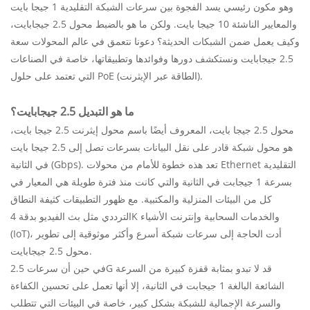
وهو مكون رئيسي يسد الفجوة بين سرعات الشبكة التقليدية 1 جيجا بايت
والمعايير الناشئة 10 جيجا بايت. ولكن ما هو بالضبط محول 2.5 جيجابايت،
وكيف يعمل ضمن الشبكات الحديثة؟ دعونا نتعمق في عالم المحولات سعة
2.5 جيجابايت ونستكشف دورها وفوائدها وتطبيقاتها، خاصة في الصناعات
التي تعتمد على حلول PoE (الطاقة عبر الإيثرنت).
ما هو التبديل 2.5 جيجابايت؟
محول 2.5 جيجا بايت، المعروف أيضًا باسم محول إيثرنت 2.5 جيجا بايت،
هو محول شبكة قادر على نقل البيانات بسرعات تصل إلى 2.5 جيجا بايت
في الثانية (Gbps). تعد هذه خطوة للأمام من محولات Ethernet التقليدية
بسرعة 1 جيجابت في الثانية والتي كانت منذ فترة طويلة هي المعيار في
كل من البيئات المنزلية والمكتبية. مع ظهور التطبيقات كثيفة النطاق
الترددي مثل بث الفيديو بدقة 4K والخدمات السحابية وإنترنت الأشياء
(IoT)، أدت الحاجة إلى سرعات شبكة أسرع وأكثر موثوقية إلى تطوير
محول 2.5 جيجابايت.
في حين أن سرعات 2.5G قد لا تبدو بمثابة قفزة كبيرة من السرعة
الشائعة البالغة 1 جيجابت في الثانية، إلا أنها تعمل على تحسين الكفاءة
والسرعة الإجمالية للشبكة بشكل كبير، خاصة في البيئات التي تتطلب