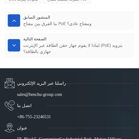
المنشور السابق
ما الفرق بين مفتاح PoE ومفتاح عادي؟
الصفحة التالية
لماذا لا يقوم جهاز حقن الطاقة عبر الإيثرنت (PoE) بتزويد
جهازي بالطاقة؟
راسلنا عبر البريد الإلكتروني
sales@benchu-group.com
اتصل بنا
+86-755-23246531
عنوان