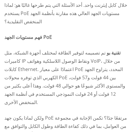
خلال كابل إيثرنت واحد. أحد الأسئلة التي يتم طرحها غالبًا هو: لماذا
يستخدم PoE مستويات الجهد العالي هذه مقارنة بأنظمة الجهد
المنخفض التقليدية؟
فهم مستويات الجهد PoE
تقنية بو
تم تصميمه لتوفير الطاقة لمختلف أجهزة الشبكة، مثل
كاميرات IP ونقاط الوصول اللاسلكية وهواتف VoIP، من خلال
كابلات Ethernet. اعتمادًا على معيار PoE المحدد، يتراوح الجهد
الكهربي الذي توفره محولات PoE بين 44 فولت و57 فولت،
والمستوى الأكثر شيوعًا هو حوالي 48 فولت. وهذا أعلى بكثير من
12 فولت أو 24 فولت النموذجي المستخدم في أنظمة الجهد
المنخفض الأخرى.
ولكن لماذا يكون جهد PoE مرتفعًا جدًا؟ تكمن الإجابة في مجموعة
من العوامل، بما في ذلك كفاءة الطاقة وطول الكابل والتوافق مع