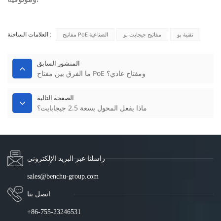
تقنية بو
مفاتيح جيجابت بو
مفاتيح PoE الصناعية
العلامات الساخنة :
المنشور السابق
ما الفرق بين مفتاح PoE ومفتاح عادي؟
الصفحة التالية
ماذا يفعل المحول بسعة 2.5 جيجابايت؟
راسلنا عبر البريد الإلكتروني
sales@benchu-group.com
اتصل بنا
+86-755-23246531