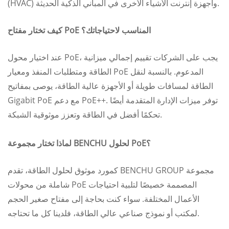
(HVAC) وأجهزة إنترنت الأشياء الأخرى في المباني الذكية الحديثة.
كيف تختار مفتاح PoE المناسب لاحتياجاتك؟
عند اختيار محول PoE، يجب على الشركات تقييم إجمالي ميزانية
الطاقة ومتطلبات المنفذ ومعيار PoE المدعوم. بالنسبة لنقل
الطاقة لمسافات طويلة أو الأجهزة عالية الطاقة، يوصى بمفاتيح
Gigabit PoE مع دعم PoE++. توفر ميزات الإدارة المتقدمة أيضًا
تحكمًا أفضل في الطاقة وتعزز موثوقية الشبكة.
لماذا تختار مجموعة BENCHU لحلول PoE؟
كمورد موثوق لحلول الطاقة، تقدم BENCHU GROUP مجموعة
شاملة من محولات PoE المصممة خصيصًا لتلبية احتياجات
الأعمال المختلفة. سواء كنت بحاجة إلى مفتاح صغير الحجم
لمكتب أو نموذج صناعي عالي الطاقة، فلدينا كل ما تحتاجه.