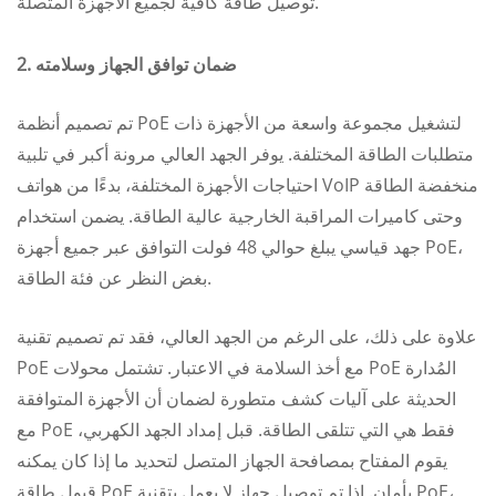
توصيل طاقة كافية لجميع الأجهزة المتصلة.
2. ضمان توافق الجهاز وسلامته
تم تصميم أنظمة PoE لتشغيل مجموعة واسعة من الأجهزة ذات
متطلبات الطاقة المختلفة. يوفر الجهد العالي مرونة أكبر في تلبية
احتياجات الأجهزة المختلفة، بدءًا من هواتف VoIP منخفضة الطاقة
وحتى كاميرات المراقبة الخارجية عالية الطاقة. يضمن استخدام
جهد قياسي يبلغ حوالي 48 فولت التوافق عبر جميع أجهزة PoE،
بغض النظر عن فئة الطاقة.
علاوة على ذلك، على الرغم من الجهد العالي، فقد تم تصميم تقنية
PoE مع أخذ السلامة في الاعتبار. تشتمل محولات PoE المُدارة
الحديثة على آليات كشف متطورة لضمان أن الأجهزة المتوافقة
مع PoE فقط هي التي تتلقى الطاقة. قبل إمداد الجهد الكهربي،
يقوم المفتاح بمصافحة الجهاز المتصل لتحديد ما إذا كان يمكنه
قبول طاقة PoE بأمان. إذا تم توصيل جهاز لا يعمل بتقنية PoE،