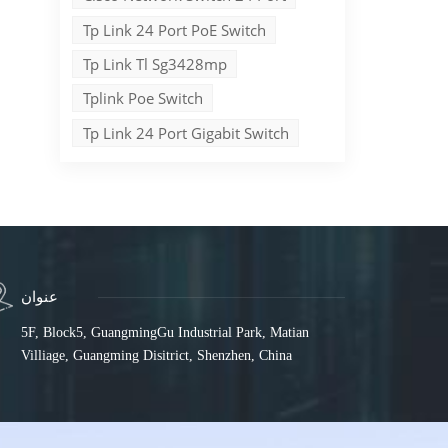
Tp Link 24 Port PoE Switch
Tp Link Tl Sg3428mp
Tplink Poe Switch
Tp Link 24 Port Gigabit Switch
عنوان
5F, Block5, GuangmingGu Industrial Park, Matian
Villiage, Guangming Disitrict, Shenzhen, China