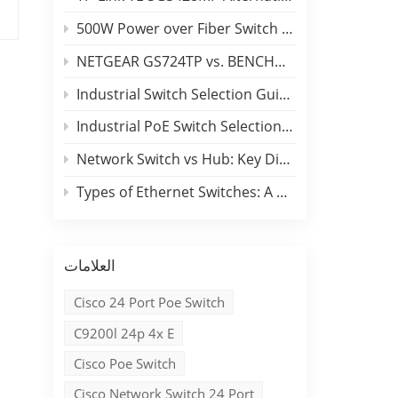
500W Power over Fiber Switch Deployment Guide
NETGEAR GS724TP vs. BENCHU SP6500-24PGE2GF: 24-Port PoE Switch Comparison
Industrial Switch Selection Guide for DIN-Rail and Rackmount Applications
Industrial PoE Switch Selection Guide: Outdoor Deployment & Reliability Insights
Network Switch vs Hub: Key Differences, Performance Comparison & Industrial Applications
Types of Ethernet Switches: A B2B Engineering & Buyer Guide
العلامات
Cisco 24 Port Poe Switch
C9200l 24p 4x E
Cisco Poe Switch
Cisco Network Switch 24 Port