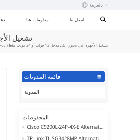
بالعربية
اتصل بنا
معلومات عنا
دعم
English
هل يمكن لجهاز Ultra PoE
هل يمكن لجهاز Ultra PoE تشغيل الأجهزة التي تحتوي على مدخل 12 فولت أو 24 فولت فقط؟
Français
русский
Español
قائمة المدونات
Português
المدونة
بالعربية
المحفوظات
Cisco C9200L-24P-4X-E Alternative: 24-Port PoE Switch Comparison (BENCHU SP7500-24PGE4TF-L3M)
TP-Link TL-SG3428MP Alternative: 24-Port Gigabit L2+ Managed PoE Switch Comparison (BENCHU SP7500-24PGE4GC-L2M)