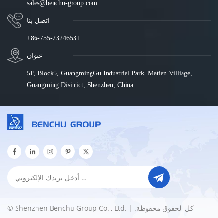
sales@benchu-group.com
اتصل بنا
+86-755-23246531
عنوان
5F, Block5, GuangmingGu Industrial Park, Matian Villiage,
Guangming Disitrict, Shenzhen, China
© Shenzhen Benchu Group Co. , Ltd. كل الحقوق محفوظة. |