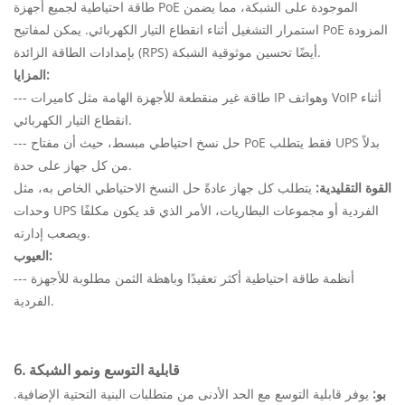
طاقة احتياطية لجميع أجهزة PoE الموجودة على الشبكة، مما يضمن
استمرار التشغيل أثناء انقطاع التيار الكهربائي. يمكن لمفاتيح PoE المزودة
بإمدادات الطاقة الزائدة (RPS) أيضًا تحسين موثوقية الشبكة.
المزايا:
--- طاقة غير منقطعة للأجهزة الهامة مثل كاميرات IP وهواتف VoIP أثناء
انقطاع التيار الكهربائي.
--- حل نسخ احتياطي مبسط، حيث أن مفتاح PoE فقط يتطلب UPS بدلاً
من كل جهاز على حدة.
القوة التقليدية:
يتطلب كل جهاز عادةً حل النسخ الاحتياطي الخاص به، مثل
وحدات UPS الفردية أو مجموعات البطاريات، الأمر الذي قد يكون مكلفًا
ويصعب إدارته.
العيوب:
--- أنظمة طاقة احتياطية أكثر تعقيدًا وباهظة الثمن مطلوبة للأجهزة
الفردية.
6. قابلية التوسع ونمو الشبكة
بو:
يوفر قابلية التوسع مع الحد الأدنى من متطلبات البنية التحتية الإضافية.