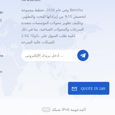
وفي عام 2024، تخطط مجموعة Benchu
.5G
لتخصيص 10% من إيراداتها للبحث والتطوير،
16
o
وتكثيف تطوير محولات المؤسسات متعددة
d
السرعات والمحولات الصناعية، بما في ذلك
2.5G و10G، لتلبية طلب السوق على
الشبكات عالية السرعة.
r
y
ا
e
QUOTE IN 24H
شبكة IPv6 المدعومة