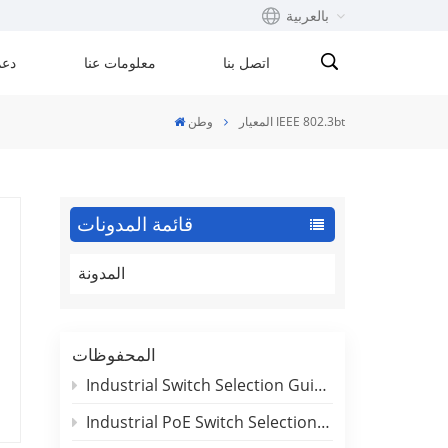
بالعربية
اتصل بنا
معلومات عنا
دعم
English
المعيار IEEE 802.3bt
وطن
Français
русский
قائمة المدونات
Español
المدونة
Português
بالعربية
المحفوظات
Industrial Switch Selection Guide for DIN-Rail and Rackmount Applications
Industrial PoE Switch Selection Guide: Outdoor Deployment & Reliability Insights