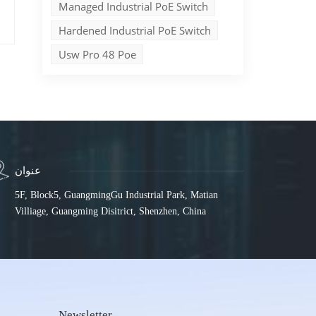
Managed Industrial PoE Switch
Hardened Industrial PoE Switch
Usw Pro 48 Poe
عنوان
5F, Block5, GuangmingGu Industrial Park, Matian
Villiage, Guangming Disitrict, Shenzhen, China
t
Newsletter