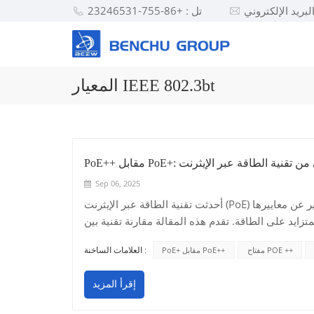
تل : +86-755-23246531
المعيار IEEE 802.3bt
 الجيل التالي من تقنية الطاقة عبر الإيثرنت
Sep 06, 2025
أحدثت تقنية الطاقة عبر الإيثرنت (PoE) ثورةً في كيفية تشغيل أجهزة الشبكة وتوصيلها، حيث تطورت بشكل كبير عن معاييرها
لطاقة. تقدم هذه المقالة مقارنة تقنية بين PoE+ (IEEE 802.3at) وPoE++ (IEEE 802.3bt)،
ات. المواصفات الفنية وقدرات الطاقةالفرق الأساسي
مفتاح POE ++
PoE+ مقابل PoE++
العلامات الساخنة :
بين PoE+ و بو ++ تكمن في قدراتها على توصيل الطاقة ومواصفاتها الفنية. يوفر PoE+ (IEEE 802.3at)، والمعروف أيضًا باسم
النوع 2 PoE، ما يصل إلى 30 واط من الطاقة لكل منفذ في المفتاح، مع استقبال الأجهزة المتصلة حوالي 25.5 واط. في المقابل،
إقرأ المزيد
يُصنف PoE++ (IEEE 802.3bt) إلى نوعين: يوفر النوع 3 ما يصل إلى 60 واط في المفتاح (51 واط للأجهزة)، بينما يوفر النوع 4
لأجهزة). يتم تحقيق هذه الزيادة الكبيرة في الطاقة باستخدام جميع أزواج كابلات