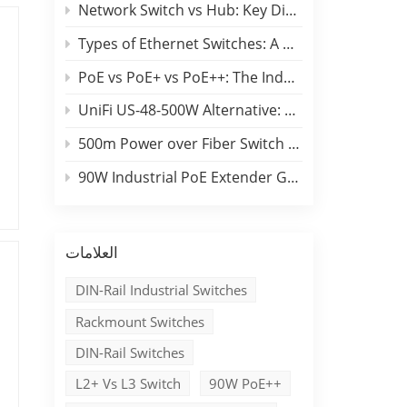
Network Switch vs Hub: Key Differences, Performance Comparison & Industrial Applications
Types of Ethernet Switches: A B2B Engineering & Buyer Guide
PoE vs PoE+ vs PoE++: The Industrial Edge Selection Guide
UniFi US-48-500W Alternative: Benchu 48-Port Switch Comparison
500m Power over Fiber Switch Campus Backbone Guide
90W Industrial PoE Extender Guide for Long-Distance Outdoor Networks
العلامات
ا
DIN-Rail Industrial Switches
Rackmount Switches
و
DIN-Rail Switches
t
L2+ Vs L3 Switch
90W PoE++